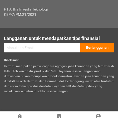
Jenis Kendaraan Non Bus dan Non Truk
0,125% x Rp. 50.000.000,00 = Rp. 62.500,00
Penumpang
0,10% x Rp. 50.000.000,00 = Rp. 50.000,00
PT Artha Investa Teknologi
Untuk Penumpang: 0,10% dari uang 
Tarif Premi atau Kontribusi Minimum = Rp. 300.000,00
KEP-7/PM.21/2021
diri untuk setiap tempat 
Kategori 1
0 s.d.
0,47%
0,56%
Rp125.000.000,-
7.
Tanggung
UP hingga Rp25 juta: 0
Langganan untuk mendapatkan tips finansial
Jawab
Kategori 2
>Rp125.000.000,-
0,63%
0,69%
UP > Rp25 juta s.d. Rp50 ju
Hukum
s.d.
Berlangganan
terhadap
Rp200.000.000,-
UP > Rp50 juta s.d. Rp100 ju
Penumpang
Disclaimer
:
UP > Rp100 juta: ditentukan
Cermati merupakan penyelenggara agregasi jasa keuangan yang terdaftar di
Kategori 3
>Rp200.000.000,-
0,41%
0,46%
Perusahaa
OJK. Oleh karena itu, produk dan/atau layanan jasa keuangan yang
s.d.
ditawarkan bukan merupakan produk dan/atau layanan jasa keuangan yang
Rp400.000.000,-
diterbitkan oleh Cermati dan Cermati tidak bertanggung jawab atas tuntutan
dan risiko terkait produk dan/atau layanan LJK dan/atau pihak yang
*UP = Uang Pertanggungan
melakukan kegiatan di sektor jasa keuangan.
Kategori 4
>Rp400.000.000,-
0,25%
0,30%
Tabel Tarif Perluasan Banjir Asuransi Mobil*
s.d.
Rp800.000.000,-
©
2026
Cermati. All Rights Reserved.
No
Wilayah
Tarif Premi atau Kontribusi