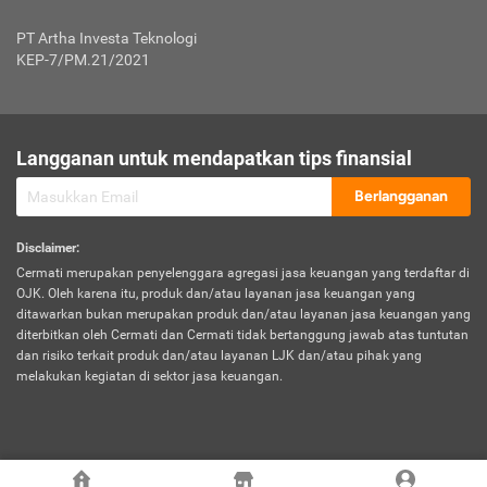
Jenis Kendaraan Non Bus dan Non Truk
0,125% x Rp. 50.000.000,00 = Rp. 62.500,00
Penumpang
0,10% x Rp. 50.000.000,00 = Rp. 50.000,00
PT Artha Investa Teknologi
Untuk Penumpang: 0,10% dari uang 
Tarif Premi atau Kontribusi Minimum = Rp. 300.000,00
KEP-7/PM.21/2021
diri untuk setiap tempat 
Kategori 1
0 s.d.
0,47%
0,56%
Rp125.000.000,-
7.
Tanggung
UP hingga Rp25 juta: 0
Langganan untuk mendapatkan tips finansial
Jawab
Kategori 2
>Rp125.000.000,-
0,63%
0,69%
UP > Rp25 juta s.d. Rp50 ju
Hukum
s.d.
Berlangganan
terhadap
Rp200.000.000,-
UP > Rp50 juta s.d. Rp100 ju
Penumpang
Disclaimer
:
UP > Rp100 juta: ditentukan
Cermati merupakan penyelenggara agregasi jasa keuangan yang terdaftar di
Kategori 3
>Rp200.000.000,-
0,41%
0,46%
Perusahaa
OJK. Oleh karena itu, produk dan/atau layanan jasa keuangan yang
s.d.
ditawarkan bukan merupakan produk dan/atau layanan jasa keuangan yang
Rp400.000.000,-
diterbitkan oleh Cermati dan Cermati tidak bertanggung jawab atas tuntutan
dan risiko terkait produk dan/atau layanan LJK dan/atau pihak yang
*UP = Uang Pertanggungan
melakukan kegiatan di sektor jasa keuangan.
Kategori 4
>Rp400.000.000,-
0,25%
0,30%
Tabel Tarif Perluasan Banjir Asuransi Mobil*
s.d.
Rp800.000.000,-
©
2026
Cermati. All Rights Reserved.
No
Wilayah
Tarif Premi atau Kontribusi