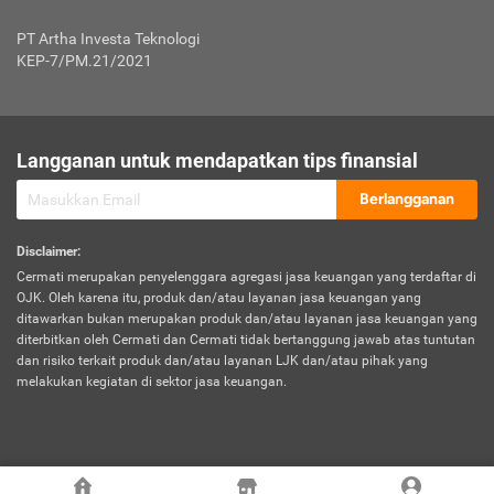
Jenis Kendaraan Non Bus dan Non Truk
0,125% x Rp. 50.000.000,00 = Rp. 62.500,00
Penumpang
0,10% x Rp. 50.000.000,00 = Rp. 50.000,00
PT Artha Investa Teknologi
Untuk Penumpang: 0,10% dari uang 
Tarif Premi atau Kontribusi Minimum = Rp. 300.000,00
KEP-7/PM.21/2021
diri untuk setiap tempat 
Kategori 1
0 s.d.
0,47%
0,56%
Rp125.000.000,-
7.
Tanggung
UP hingga Rp25 juta: 0
Langganan untuk mendapatkan tips finansial
Jawab
Kategori 2
>Rp125.000.000,-
0,63%
0,69%
UP > Rp25 juta s.d. Rp50 ju
Hukum
s.d.
Berlangganan
terhadap
Rp200.000.000,-
UP > Rp50 juta s.d. Rp100 ju
Penumpang
Disclaimer
:
UP > Rp100 juta: ditentukan
Cermati merupakan penyelenggara agregasi jasa keuangan yang terdaftar di
Kategori 3
>Rp200.000.000,-
0,41%
0,46%
Perusahaa
OJK. Oleh karena itu, produk dan/atau layanan jasa keuangan yang
s.d.
ditawarkan bukan merupakan produk dan/atau layanan jasa keuangan yang
Rp400.000.000,-
diterbitkan oleh Cermati dan Cermati tidak bertanggung jawab atas tuntutan
dan risiko terkait produk dan/atau layanan LJK dan/atau pihak yang
*UP = Uang Pertanggungan
melakukan kegiatan di sektor jasa keuangan.
Kategori 4
>Rp400.000.000,-
0,25%
0,30%
Tabel Tarif Perluasan Banjir Asuransi Mobil*
s.d.
Rp800.000.000,-
©
2026
Cermati. All Rights Reserved.
No
Wilayah
Tarif Premi atau Kontribusi