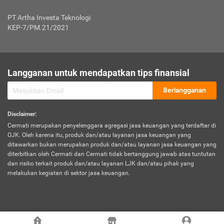
Jenis Kendaraan Non Bus dan Non Truk
0,125% x Rp. 50.000.000,00 = Rp. 62.500,00
Penumpang
0,10% x Rp. 50.000.000,00 = Rp. 50.000,00
PT Artha Investa Teknologi
Untuk Penumpang: 0,10% dari uang 
Tarif Premi atau Kontribusi Minimum = Rp. 300.000,00
KEP-7/PM.21/2021
diri untuk setiap tempat 
Kategori 1
0 s.d.
0,47%
0,56%
Rp125.000.000,-
7.
Tanggung
UP hingga Rp25 juta: 0
Langganan untuk mendapatkan tips finansial
Jawab
Kategori 2
>Rp125.000.000,-
0,63%
0,69%
UP > Rp25 juta s.d. Rp50 ju
Hukum
s.d.
Berlangganan
terhadap
Rp200.000.000,-
UP > Rp50 juta s.d. Rp100 ju
Penumpang
Disclaimer
:
UP > Rp100 juta: ditentukan
Cermati merupakan penyelenggara agregasi jasa keuangan yang terdaftar di
Kategori 3
>Rp200.000.000,-
0,41%
0,46%
Perusahaa
OJK. Oleh karena itu, produk dan/atau layanan jasa keuangan yang
s.d.
ditawarkan bukan merupakan produk dan/atau layanan jasa keuangan yang
Rp400.000.000,-
diterbitkan oleh Cermati dan Cermati tidak bertanggung jawab atas tuntutan
dan risiko terkait produk dan/atau layanan LJK dan/atau pihak yang
*UP = Uang Pertanggungan
melakukan kegiatan di sektor jasa keuangan.
Kategori 4
>Rp400.000.000,-
0,25%
0,30%
Tabel Tarif Perluasan Banjir Asuransi Mobil*
s.d.
Rp800.000.000,-
©
2026
Cermati. All Rights Reserved.
No
Wilayah
Tarif Premi atau Kontribusi