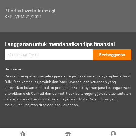
Jenis Kendaraan Non Bus dan Non Truk
0,125% x Rp. 50.000.000,00 = Rp. 62.500,00
Penumpang
0,10% x Rp. 50.000.000,00 = Rp. 50.000,00
PT Artha Investa Teknologi
Untuk Penumpang: 0,10% dari uang 
Tarif Premi atau Kontribusi Minimum = Rp. 300.000,00
KEP-7/PM.21/2021
diri untuk setiap tempat 
Kategori 1
0 s.d.
0,47%
0,56%
Rp125.000.000,-
7.
Tanggung
UP hingga Rp25 juta: 0
Langganan untuk mendapatkan tips finansial
Jawab
Kategori 2
>Rp125.000.000,-
0,63%
0,69%
UP > Rp25 juta s.d. Rp50 ju
Hukum
s.d.
Berlangganan
terhadap
Rp200.000.000,-
UP > Rp50 juta s.d. Rp100 ju
Penumpang
Disclaimer
:
UP > Rp100 juta: ditentukan
Cermati merupakan penyelenggara agregasi jasa keuangan yang terdaftar di
Kategori 3
>Rp200.000.000,-
0,41%
0,46%
Perusahaa
OJK. Oleh karena itu, produk dan/atau layanan jasa keuangan yang
s.d.
ditawarkan bukan merupakan produk dan/atau layanan jasa keuangan yang
Rp400.000.000,-
diterbitkan oleh Cermati dan Cermati tidak bertanggung jawab atas tuntutan
dan risiko terkait produk dan/atau layanan LJK dan/atau pihak yang
*UP = Uang Pertanggungan
melakukan kegiatan di sektor jasa keuangan.
Kategori 4
>Rp400.000.000,-
0,25%
0,30%
Tabel Tarif Perluasan Banjir Asuransi Mobil*
s.d.
Rp800.000.000,-
©
2026
Cermati. All Rights Reserved.
No
Wilayah
Tarif Premi atau Kontribusi