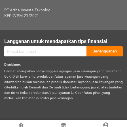
Jenis Kendaraan Non Bus dan Non Truk
0,125% x Rp. 50.000.000,00 = Rp. 62.500,00
Penumpang
0,10% x Rp. 50.000.000,00 = Rp. 50.000,00
PT Artha Investa Teknologi
Untuk Penumpang: 0,10% dari uang 
Tarif Premi atau Kontribusi Minimum = Rp. 300.000,00
KEP-7/PM.21/2021
diri untuk setiap tempat 
Kategori 1
0 s.d.
0,47%
0,56%
Rp125.000.000,-
7.
Tanggung
UP hingga Rp25 juta: 0
Langganan untuk mendapatkan tips finansial
Jawab
Kategori 2
>Rp125.000.000,-
0,63%
0,69%
UP > Rp25 juta s.d. Rp50 ju
Hukum
s.d.
Berlangganan
terhadap
Rp200.000.000,-
UP > Rp50 juta s.d. Rp100 ju
Penumpang
Disclaimer
:
UP > Rp100 juta: ditentukan
Cermati merupakan penyelenggara agregasi jasa keuangan yang terdaftar di
Kategori 3
>Rp200.000.000,-
0,41%
0,46%
Perusahaa
OJK. Oleh karena itu, produk dan/atau layanan jasa keuangan yang
s.d.
ditawarkan bukan merupakan produk dan/atau layanan jasa keuangan yang
Rp400.000.000,-
diterbitkan oleh Cermati dan Cermati tidak bertanggung jawab atas tuntutan
dan risiko terkait produk dan/atau layanan LJK dan/atau pihak yang
*UP = Uang Pertanggungan
melakukan kegiatan di sektor jasa keuangan.
Kategori 4
>Rp400.000.000,-
0,25%
0,30%
Tabel Tarif Perluasan Banjir Asuransi Mobil*
s.d.
Rp800.000.000,-
©
2026
Cermati. All Rights Reserved.
No
Wilayah
Tarif Premi atau Kontribusi