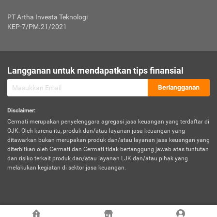
Jenis Kendaraan Non Bus dan Non Truk
0,125% x Rp. 50.000.000,00 = Rp. 62.500,00
Penumpang
0,10% x Rp. 50.000.000,00 = Rp. 50.000,00
PT Artha Investa Teknologi
Untuk Penumpang: 0,10% dari uang 
Tarif Premi atau Kontribusi Minimum = Rp. 300.000,00
KEP-7/PM.21/2021
diri untuk setiap tempat 
Kategori 1
0 s.d.
0,47%
0,56%
Rp125.000.000,-
7.
Tanggung
UP hingga Rp25 juta: 0
Langganan untuk mendapatkan tips finansial
Jawab
Kategori 2
>Rp125.000.000,-
0,63%
0,69%
UP > Rp25 juta s.d. Rp50 ju
Hukum
s.d.
Berlangganan
terhadap
Rp200.000.000,-
UP > Rp50 juta s.d. Rp100 ju
Penumpang
Disclaimer
:
UP > Rp100 juta: ditentukan
Cermati merupakan penyelenggara agregasi jasa keuangan yang terdaftar di
Kategori 3
>Rp200.000.000,-
0,41%
0,46%
Perusahaa
OJK. Oleh karena itu, produk dan/atau layanan jasa keuangan yang
s.d.
ditawarkan bukan merupakan produk dan/atau layanan jasa keuangan yang
Rp400.000.000,-
diterbitkan oleh Cermati dan Cermati tidak bertanggung jawab atas tuntutan
dan risiko terkait produk dan/atau layanan LJK dan/atau pihak yang
*UP = Uang Pertanggungan
melakukan kegiatan di sektor jasa keuangan.
Kategori 4
>Rp400.000.000,-
0,25%
0,30%
Tabel Tarif Perluasan Banjir Asuransi Mobil*
s.d.
Rp800.000.000,-
©
2026
Cermati. All Rights Reserved.
No
Wilayah
Tarif Premi atau Kontribusi