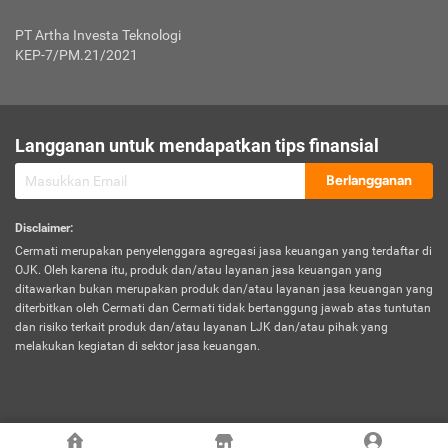
Jenis Kendaraan Non Bus dan Non Truk
0,125% x Rp. 50.000.000,00 = Rp. 62.500,00
Penumpang
0,10% x Rp. 50.000.000,00 = Rp. 50.000,00
PT Artha Investa Teknologi
Untuk Penumpang: 0,10% dari uang 
Tarif Premi atau Kontribusi Minimum = Rp. 300.000,00
KEP-7/PM.21/2021
diri untuk setiap tempat 
Kategori 1
0 s.d.
0,47%
0,56%
Rp125.000.000,-
7.
Tanggung
UP hingga Rp25 juta: 0
Langganan untuk mendapatkan tips finansial
Jawab
Kategori 2
>Rp125.000.000,-
0,63%
0,69%
UP > Rp25 juta s.d. Rp50 ju
Hukum
s.d.
Berlangganan
terhadap
Rp200.000.000,-
UP > Rp50 juta s.d. Rp100 ju
Penumpang
Disclaimer
:
UP > Rp100 juta: ditentukan
Cermati merupakan penyelenggara agregasi jasa keuangan yang terdaftar di
Kategori 3
>Rp200.000.000,-
0,41%
0,46%
Perusahaa
OJK. Oleh karena itu, produk dan/atau layanan jasa keuangan yang
s.d.
ditawarkan bukan merupakan produk dan/atau layanan jasa keuangan yang
Rp400.000.000,-
diterbitkan oleh Cermati dan Cermati tidak bertanggung jawab atas tuntutan
dan risiko terkait produk dan/atau layanan LJK dan/atau pihak yang
*UP = Uang Pertanggungan
melakukan kegiatan di sektor jasa keuangan.
Kategori 4
>Rp400.000.000,-
0,25%
0,30%
Tabel Tarif Perluasan Banjir Asuransi Mobil*
s.d.
Rp800.000.000,-
©
2026
Cermati. All Rights Reserved.
No
Wilayah
Tarif Premi atau Kontribusi