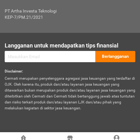
Jenis Kendaraan Non Bus dan Non Truk
0,125% x Rp. 50.000.000,00 = Rp. 62.500,00
Penumpang
0,10% x Rp. 50.000.000,00 = Rp. 50.000,00
PT Artha Investa Teknologi
Untuk Penumpang: 0,10% dari uang 
Tarif Premi atau Kontribusi Minimum = Rp. 300.000,00
KEP-7/PM.21/2021
diri untuk setiap tempat 
Kategori 1
0 s.d.
0,47%
0,56%
Rp125.000.000,-
7.
Tanggung
UP hingga Rp25 juta: 0
Langganan untuk mendapatkan tips finansial
Jawab
Kategori 2
>Rp125.000.000,-
0,63%
0,69%
UP > Rp25 juta s.d. Rp50 ju
Hukum
s.d.
Berlangganan
terhadap
Rp200.000.000,-
UP > Rp50 juta s.d. Rp100 ju
Penumpang
Disclaimer
:
UP > Rp100 juta: ditentukan
Cermati merupakan penyelenggara agregasi jasa keuangan yang terdaftar di
Kategori 3
>Rp200.000.000,-
0,41%
0,46%
Perusahaa
OJK. Oleh karena itu, produk dan/atau layanan jasa keuangan yang
s.d.
ditawarkan bukan merupakan produk dan/atau layanan jasa keuangan yang
Rp400.000.000,-
diterbitkan oleh Cermati dan Cermati tidak bertanggung jawab atas tuntutan
dan risiko terkait produk dan/atau layanan LJK dan/atau pihak yang
*UP = Uang Pertanggungan
melakukan kegiatan di sektor jasa keuangan.
Kategori 4
>Rp400.000.000,-
0,25%
0,30%
Tabel Tarif Perluasan Banjir Asuransi Mobil*
s.d.
Rp800.000.000,-
©
2026
Cermati. All Rights Reserved.
No
Wilayah
Tarif Premi atau Kontribusi