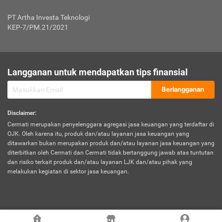
Jenis Kendaraan Non Bus dan Non Truk
0,125% x Rp. 50.000.000,00 = Rp. 62.500,00
Penumpang
0,10% x Rp. 50.000.000,00 = Rp. 50.000,00
PT Artha Investa Teknologi
Untuk Penumpang: 0,10% dari uang 
Tarif Premi atau Kontribusi Minimum = Rp. 300.000,00
KEP-7/PM.21/2021
diri untuk setiap tempat 
Kategori 1
0 s.d.
0,47%
0,56%
Rp125.000.000,-
7.
Tanggung
UP hingga Rp25 juta: 0
Langganan untuk mendapatkan tips finansial
Jawab
Kategori 2
>Rp125.000.000,-
0,63%
0,69%
UP > Rp25 juta s.d. Rp50 ju
Hukum
s.d.
Berlangganan
terhadap
Rp200.000.000,-
UP > Rp50 juta s.d. Rp100 ju
Penumpang
Disclaimer
:
UP > Rp100 juta: ditentukan
Cermati merupakan penyelenggara agregasi jasa keuangan yang terdaftar di
Kategori 3
>Rp200.000.000,-
0,41%
0,46%
Perusahaa
OJK. Oleh karena itu, produk dan/atau layanan jasa keuangan yang
s.d.
ditawarkan bukan merupakan produk dan/atau layanan jasa keuangan yang
Rp400.000.000,-
diterbitkan oleh Cermati dan Cermati tidak bertanggung jawab atas tuntutan
dan risiko terkait produk dan/atau layanan LJK dan/atau pihak yang
*UP = Uang Pertanggungan
melakukan kegiatan di sektor jasa keuangan.
Kategori 4
>Rp400.000.000,-
0,25%
0,30%
Tabel Tarif Perluasan Banjir Asuransi Mobil*
s.d.
Rp800.000.000,-
©
2026
Cermati. All Rights Reserved.
No
Wilayah
Tarif Premi atau Kontribusi