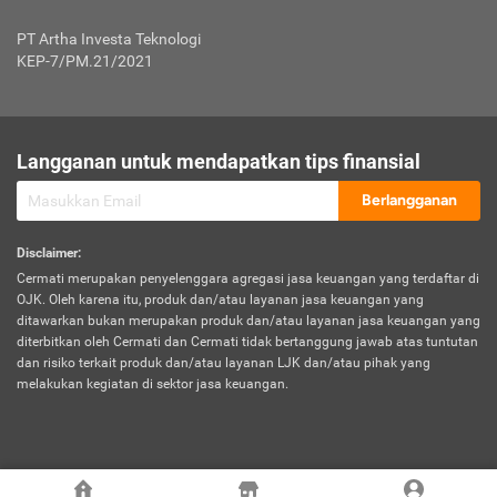
Jenis Kendaraan Non Bus dan Non Truk
0,125% x Rp. 50.000.000,00 = Rp. 62.500,00
Penumpang
0,10% x Rp. 50.000.000,00 = Rp. 50.000,00
PT Artha Investa Teknologi
Untuk Penumpang: 0,10% dari uang 
Tarif Premi atau Kontribusi Minimum = Rp. 300.000,00
KEP-7/PM.21/2021
diri untuk setiap tempat 
Kategori 1
0 s.d.
0,47%
0,56%
Rp125.000.000,-
7.
Tanggung
UP hingga Rp25 juta: 0
Langganan untuk mendapatkan tips finansial
Jawab
Kategori 2
>Rp125.000.000,-
0,63%
0,69%
UP > Rp25 juta s.d. Rp50 ju
Hukum
s.d.
Berlangganan
terhadap
Rp200.000.000,-
UP > Rp50 juta s.d. Rp100 ju
Penumpang
Disclaimer
:
UP > Rp100 juta: ditentukan
Cermati merupakan penyelenggara agregasi jasa keuangan yang terdaftar di
Kategori 3
>Rp200.000.000,-
0,41%
0,46%
Perusahaa
OJK. Oleh karena itu, produk dan/atau layanan jasa keuangan yang
s.d.
ditawarkan bukan merupakan produk dan/atau layanan jasa keuangan yang
Rp400.000.000,-
diterbitkan oleh Cermati dan Cermati tidak bertanggung jawab atas tuntutan
dan risiko terkait produk dan/atau layanan LJK dan/atau pihak yang
*UP = Uang Pertanggungan
melakukan kegiatan di sektor jasa keuangan.
Kategori 4
>Rp400.000.000,-
0,25%
0,30%
Tabel Tarif Perluasan Banjir Asuransi Mobil*
s.d.
Rp800.000.000,-
©
2026
Cermati. All Rights Reserved.
No
Wilayah
Tarif Premi atau Kontribusi