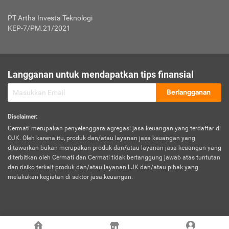
Jenis Kendaraan Non Bus dan Non Truk
0,125% x Rp. 50.000.000,00 = Rp. 62.500,00
Penumpang
0,10% x Rp. 50.000.000,00 = Rp. 50.000,00
PT Artha Investa Teknologi
Untuk Penumpang: 0,10% dari uang 
Tarif Premi atau Kontribusi Minimum = Rp. 300.000,00
KEP-7/PM.21/2021
diri untuk setiap tempat 
Kategori 1
0 s.d.
0,47%
0,56%
Rp125.000.000,-
7.
Tanggung
UP hingga Rp25 juta: 0
Langganan untuk mendapatkan tips finansial
Jawab
Kategori 2
>Rp125.000.000,-
0,63%
0,69%
UP > Rp25 juta s.d. Rp50 ju
Hukum
s.d.
Berlangganan
terhadap
Rp200.000.000,-
UP > Rp50 juta s.d. Rp100 ju
Penumpang
Disclaimer
:
UP > Rp100 juta: ditentukan
Cermati merupakan penyelenggara agregasi jasa keuangan yang terdaftar di
Kategori 3
>Rp200.000.000,-
0,41%
0,46%
Perusahaa
OJK. Oleh karena itu, produk dan/atau layanan jasa keuangan yang
s.d.
ditawarkan bukan merupakan produk dan/atau layanan jasa keuangan yang
Rp400.000.000,-
diterbitkan oleh Cermati dan Cermati tidak bertanggung jawab atas tuntutan
dan risiko terkait produk dan/atau layanan LJK dan/atau pihak yang
*UP = Uang Pertanggungan
melakukan kegiatan di sektor jasa keuangan.
Kategori 4
>Rp400.000.000,-
0,25%
0,30%
Tabel Tarif Perluasan Banjir Asuransi Mobil*
s.d.
Rp800.000.000,-
©
2026
Cermati. All Rights Reserved.
No
Wilayah
Tarif Premi atau Kontribusi