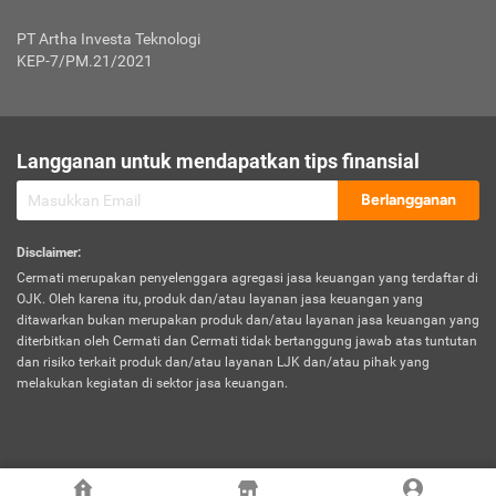
Jenis Kendaraan Non Bus dan Non Truk
0,125% x Rp. 50.000.000,00 = Rp. 62.500,00
Penumpang
0,10% x Rp. 50.000.000,00 = Rp. 50.000,00
PT Artha Investa Teknologi
Untuk Penumpang: 0,10% dari uang 
Tarif Premi atau Kontribusi Minimum = Rp. 300.000,00
KEP-7/PM.21/2021
diri untuk setiap tempat 
Kategori 1
0 s.d.
0,47%
0,56%
Rp125.000.000,-
7.
Tanggung
UP hingga Rp25 juta: 0
Langganan untuk mendapatkan tips finansial
Jawab
Kategori 2
>Rp125.000.000,-
0,63%
0,69%
UP > Rp25 juta s.d. Rp50 ju
Hukum
s.d.
Berlangganan
terhadap
Rp200.000.000,-
UP > Rp50 juta s.d. Rp100 ju
Penumpang
Disclaimer
:
UP > Rp100 juta: ditentukan
Cermati merupakan penyelenggara agregasi jasa keuangan yang terdaftar di
Kategori 3
>Rp200.000.000,-
0,41%
0,46%
Perusahaa
OJK. Oleh karena itu, produk dan/atau layanan jasa keuangan yang
s.d.
ditawarkan bukan merupakan produk dan/atau layanan jasa keuangan yang
Rp400.000.000,-
diterbitkan oleh Cermati dan Cermati tidak bertanggung jawab atas tuntutan
dan risiko terkait produk dan/atau layanan LJK dan/atau pihak yang
*UP = Uang Pertanggungan
melakukan kegiatan di sektor jasa keuangan.
Kategori 4
>Rp400.000.000,-
0,25%
0,30%
Tabel Tarif Perluasan Banjir Asuransi Mobil*
s.d.
Rp800.000.000,-
©
2026
Cermati. All Rights Reserved.
No
Wilayah
Tarif Premi atau Kontribusi