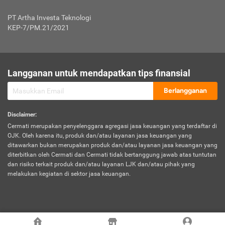
Jenis Kendaraan Non Bus dan Non Truk
0,125% x Rp. 50.000.000,00 = Rp. 62.500,00
Penumpang
0,10% x Rp. 50.000.000,00 = Rp. 50.000,00
PT Artha Investa Teknologi
Untuk Penumpang: 0,10% dari uang 
Tarif Premi atau Kontribusi Minimum = Rp. 300.000,00
KEP-7/PM.21/2021
diri untuk setiap tempat 
Kategori 1
0 s.d.
0,47%
0,56%
Rp125.000.000,-
7.
Tanggung
UP hingga Rp25 juta: 0
Langganan untuk mendapatkan tips finansial
Jawab
Kategori 2
>Rp125.000.000,-
0,63%
0,69%
UP > Rp25 juta s.d. Rp50 ju
Hukum
s.d.
Berlangganan
terhadap
Rp200.000.000,-
UP > Rp50 juta s.d. Rp100 ju
Penumpang
Disclaimer
:
UP > Rp100 juta: ditentukan
Cermati merupakan penyelenggara agregasi jasa keuangan yang terdaftar di
Kategori 3
>Rp200.000.000,-
0,41%
0,46%
Perusahaa
OJK. Oleh karena itu, produk dan/atau layanan jasa keuangan yang
s.d.
ditawarkan bukan merupakan produk dan/atau layanan jasa keuangan yang
Rp400.000.000,-
diterbitkan oleh Cermati dan Cermati tidak bertanggung jawab atas tuntutan
dan risiko terkait produk dan/atau layanan LJK dan/atau pihak yang
*UP = Uang Pertanggungan
melakukan kegiatan di sektor jasa keuangan.
Kategori 4
>Rp400.000.000,-
0,25%
0,30%
Tabel Tarif Perluasan Banjir Asuransi Mobil*
s.d.
Rp800.000.000,-
©
2026
Cermati. All Rights Reserved.
No
Wilayah
Tarif Premi atau Kontribusi