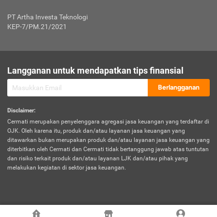
Jenis Kendaraan Non Bus dan Non Truk
0,125% x Rp. 50.000.000,00 = Rp. 62.500,00
Penumpang
0,10% x Rp. 50.000.000,00 = Rp. 50.000,00
PT Artha Investa Teknologi
Untuk Penumpang: 0,10% dari uang 
Tarif Premi atau Kontribusi Minimum = Rp. 300.000,00
KEP-7/PM.21/2021
diri untuk setiap tempat 
Kategori 1
0 s.d.
0,47%
0,56%
Rp125.000.000,-
7.
Tanggung
UP hingga Rp25 juta: 0
Langganan untuk mendapatkan tips finansial
Jawab
Kategori 2
>Rp125.000.000,-
0,63%
0,69%
UP > Rp25 juta s.d. Rp50 ju
Hukum
s.d.
Berlangganan
terhadap
Rp200.000.000,-
UP > Rp50 juta s.d. Rp100 ju
Penumpang
Disclaimer
:
UP > Rp100 juta: ditentukan
Cermati merupakan penyelenggara agregasi jasa keuangan yang terdaftar di
Kategori 3
>Rp200.000.000,-
0,41%
0,46%
Perusahaa
OJK. Oleh karena itu, produk dan/atau layanan jasa keuangan yang
s.d.
ditawarkan bukan merupakan produk dan/atau layanan jasa keuangan yang
Rp400.000.000,-
diterbitkan oleh Cermati dan Cermati tidak bertanggung jawab atas tuntutan
dan risiko terkait produk dan/atau layanan LJK dan/atau pihak yang
*UP = Uang Pertanggungan
melakukan kegiatan di sektor jasa keuangan.
Kategori 4
>Rp400.000.000,-
0,25%
0,30%
Tabel Tarif Perluasan Banjir Asuransi Mobil*
s.d.
Rp800.000.000,-
©
2026
Cermati. All Rights Reserved.
No
Wilayah
Tarif Premi atau Kontribusi