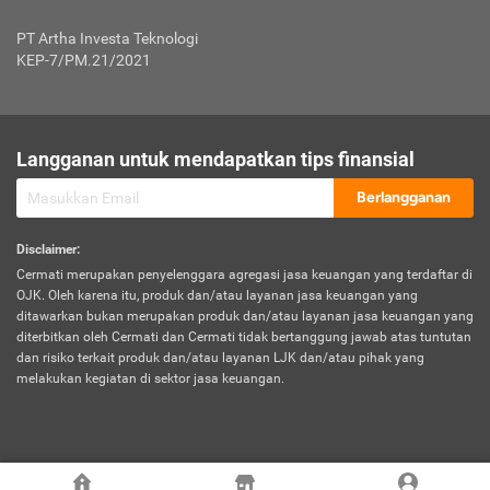
Jenis Kendaraan Non Bus dan Non Truk
0,125% x Rp. 50.000.000,00 = Rp. 62.500,00
Penumpang
0,10% x Rp. 50.000.000,00 = Rp. 50.000,00
PT Artha Investa Teknologi
Untuk Penumpang: 0,10% dari uang 
Tarif Premi atau Kontribusi Minimum = Rp. 300.000,00
KEP-7/PM.21/2021
diri untuk setiap tempat 
Kategori 1
0 s.d.
0,47%
0,56%
Rp125.000.000,-
7.
Tanggung
UP hingga Rp25 juta: 0
Langganan untuk mendapatkan tips finansial
Jawab
Kategori 2
>Rp125.000.000,-
0,63%
0,69%
UP > Rp25 juta s.d. Rp50 ju
Hukum
s.d.
Berlangganan
terhadap
Rp200.000.000,-
UP > Rp50 juta s.d. Rp100 ju
Penumpang
Disclaimer
:
UP > Rp100 juta: ditentukan
Cermati merupakan penyelenggara agregasi jasa keuangan yang terdaftar di
Kategori 3
>Rp200.000.000,-
0,41%
0,46%
Perusahaa
OJK. Oleh karena itu, produk dan/atau layanan jasa keuangan yang
s.d.
ditawarkan bukan merupakan produk dan/atau layanan jasa keuangan yang
Rp400.000.000,-
diterbitkan oleh Cermati dan Cermati tidak bertanggung jawab atas tuntutan
dan risiko terkait produk dan/atau layanan LJK dan/atau pihak yang
*UP = Uang Pertanggungan
melakukan kegiatan di sektor jasa keuangan.
Kategori 4
>Rp400.000.000,-
0,25%
0,30%
Tabel Tarif Perluasan Banjir Asuransi Mobil*
s.d.
Rp800.000.000,-
©
2026
Cermati. All Rights Reserved.
No
Wilayah
Tarif Premi atau Kontribusi