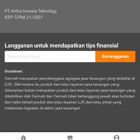
Jenis Kendaraan Non Bus dan Non Truk
0,125% x Rp. 50.000.000,00 = Rp. 62.500,00
Penumpang
0,10% x Rp. 50.000.000,00 = Rp. 50.000,00
PT Artha Investa Teknologi
Untuk Penumpang: 0,10% dari uang 
Tarif Premi atau Kontribusi Minimum = Rp. 300.000,00
KEP-7/PM.21/2021
diri untuk setiap tempat 
Kategori 1
0 s.d.
0,47%
0,56%
Rp125.000.000,-
7.
Tanggung
UP hingga Rp25 juta: 0
Langganan untuk mendapatkan tips finansial
Jawab
Kategori 2
>Rp125.000.000,-
0,63%
0,69%
UP > Rp25 juta s.d. Rp50 ju
Hukum
s.d.
Berlangganan
terhadap
Rp200.000.000,-
UP > Rp50 juta s.d. Rp100 ju
Penumpang
Disclaimer
:
UP > Rp100 juta: ditentukan
Cermati merupakan penyelenggara agregasi jasa keuangan yang terdaftar di
Kategori 3
>Rp200.000.000,-
0,41%
0,46%
Perusahaa
OJK. Oleh karena itu, produk dan/atau layanan jasa keuangan yang
s.d.
ditawarkan bukan merupakan produk dan/atau layanan jasa keuangan yang
Rp400.000.000,-
diterbitkan oleh Cermati dan Cermati tidak bertanggung jawab atas tuntutan
dan risiko terkait produk dan/atau layanan LJK dan/atau pihak yang
*UP = Uang Pertanggungan
melakukan kegiatan di sektor jasa keuangan.
Kategori 4
>Rp400.000.000,-
0,25%
0,30%
Tabel Tarif Perluasan Banjir Asuransi Mobil*
s.d.
Rp800.000.000,-
©
2026
Cermati. All Rights Reserved.
No
Wilayah
Tarif Premi atau Kontribusi