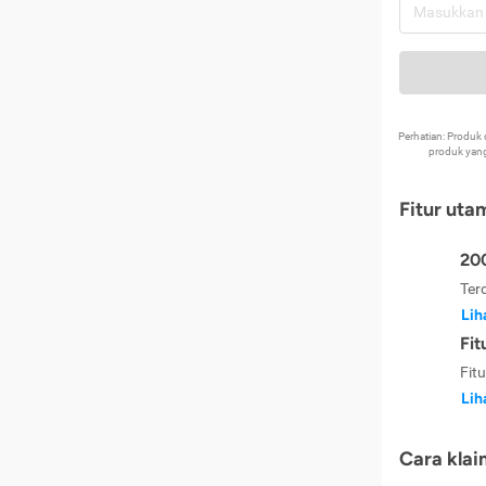
Perhatian: Produ
produk yang
Fitur uta
200
Ter
Lih
Fit
Fit
Lih
Cara klai