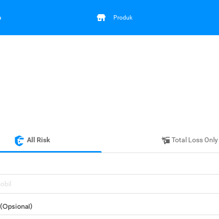
a
Produk
All Risk
Total Loss Only
mobil
(Opsional)