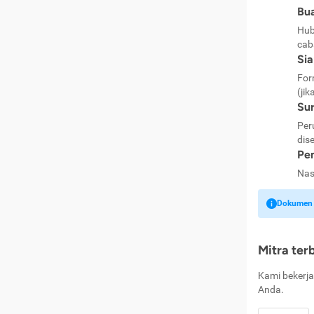
Bua
Hub
cab
Si
For
(jik
Sur
Per
dise
Pen
Nas
Dokumen k
Mitra ter
Kami bekerja
Anda.