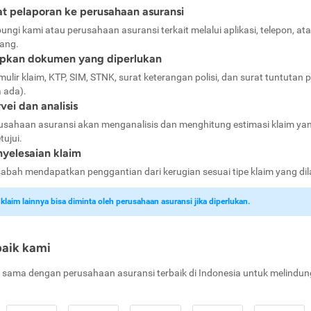
t pelaporan ke perusahaan asuransi
ungi kami atau perusahaan asuransi terkait melalui aplikasi, telepon, at
ang.
apkan dokumen yang diperlukan
mulir klaim, KTP, SIM, STNK, surat keterangan polisi, dan surat tuntutan p
a ada).
vei dan analisis
usahaan asuransi akan menganalisis dan menghitung estimasi klaim ya
tujui.
yelesaian klaim
abah mendapatkan penggantian dari kerugian sesuai tipe klaim yang di
laim lainnya bisa diminta oleh perusahaan asuransi jika diperlukan.
baik kami
 sama dengan perusahaan asuransi terbaik di Indonesia untuk melindun