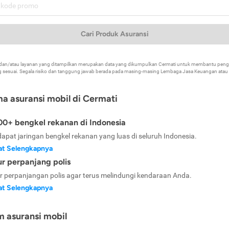
Cari Produk Asuransi
k dan/atau layanan yang ditampilkan merupakan data yang dikumpulkan Cermati untuk membantu p
 sesuai. Segala risiko dan tanggung jawab berada pada masing-masing Lembaga Jasa Keuangan atau mi
ma asuransi mobil di Cermati
0+ bengkel rekanan di Indonesia
dapat jaringan bengkel rekanan yang luas di seluruh Indonesia.
at Selengkapnya
ur perpanjang polis
ur perpanjangan polis agar terus melindungi kendaraan Anda.
at Selengkapnya
m asuransi mobil