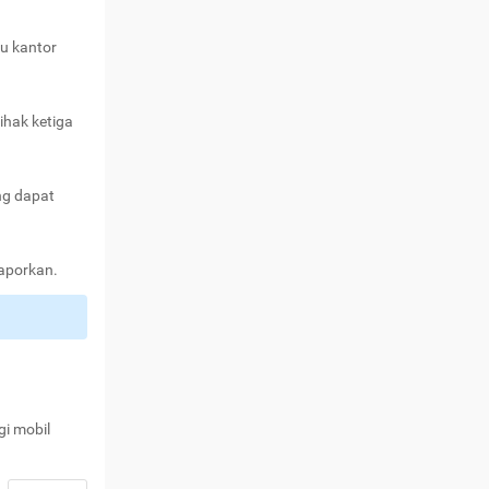
au kantor
ihak ketiga
ng dapat
laporkan.
gi mobil