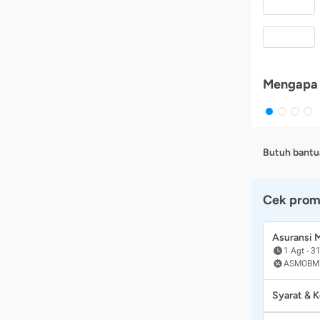
Mengapa 
Butuh bantu
Cek prom
Asuransi
1 Agt
-
31
ASMOBM
Syarat & 