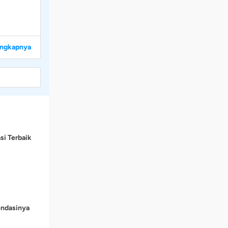
engkapnya
si Terbaik
endasinya