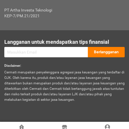
Jenis Kendaraan Non Bus dan Non Truk
0,125% x Rp. 50.000.000,00 = Rp. 62.500,00
Penumpang
0,10% x Rp. 50.000.000,00 = Rp. 50.000,00
PT Artha Investa Teknologi
Untuk Penumpang: 0,10% dari uang 
Tarif Premi atau Kontribusi Minimum = Rp. 300.000,00
KEP-7/PM.21/2021
diri untuk setiap tempat 
Kategori 1
0 s.d.
0,47%
0,56%
Rp125.000.000,-
7.
Tanggung
UP hingga Rp25 juta: 0
Langganan untuk mendapatkan tips finansial
Jawab
Kategori 2
>Rp125.000.000,-
0,63%
0,69%
UP > Rp25 juta s.d. Rp50 ju
Hukum
s.d.
Berlangganan
terhadap
Rp200.000.000,-
UP > Rp50 juta s.d. Rp100 ju
Penumpang
Disclaimer
:
UP > Rp100 juta: ditentukan
Cermati merupakan penyelenggara agregasi jasa keuangan yang terdaftar di
Kategori 3
>Rp200.000.000,-
0,41%
0,46%
Perusahaa
OJK. Oleh karena itu, produk dan/atau layanan jasa keuangan yang
s.d.
ditawarkan bukan merupakan produk dan/atau layanan jasa keuangan yang
Rp400.000.000,-
diterbitkan oleh Cermati dan Cermati tidak bertanggung jawab atas tuntutan
dan risiko terkait produk dan/atau layanan LJK dan/atau pihak yang
*UP = Uang Pertanggungan
melakukan kegiatan di sektor jasa keuangan.
Kategori 4
>Rp400.000.000,-
0,25%
0,30%
Tabel Tarif Perluasan Banjir Asuransi Mobil*
s.d.
Rp800.000.000,-
©
2026
Cermati. All Rights Reserved.
No
Wilayah
Tarif Premi atau Kontribusi