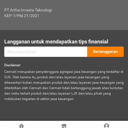
Jenis Kendaraan Non Bus dan Non Truk
0,125% x Rp. 50.000.000,00 = Rp. 62.500,00
Penumpang
0,10% x Rp. 50.000.000,00 = Rp. 50.000,00
PT Artha Investa Teknologi
Untuk Penumpang: 0,10% dari uang 
Tarif Premi atau Kontribusi Minimum = Rp. 300.000,00
KEP-7/PM.21/2021
diri untuk setiap tempat 
Kategori 1
0 s.d.
0,47%
0,56%
Rp125.000.000,-
7.
Tanggung
UP hingga Rp25 juta: 0
Langganan untuk mendapatkan tips finansial
Jawab
Kategori 2
>Rp125.000.000,-
0,63%
0,69%
UP > Rp25 juta s.d. Rp50 ju
Hukum
s.d.
Berlangganan
terhadap
Rp200.000.000,-
UP > Rp50 juta s.d. Rp100 ju
Penumpang
Disclaimer
:
UP > Rp100 juta: ditentukan
Cermati merupakan penyelenggara agregasi jasa keuangan yang terdaftar di
Kategori 3
>Rp200.000.000,-
0,41%
0,46%
Perusahaa
OJK. Oleh karena itu, produk dan/atau layanan jasa keuangan yang
s.d.
ditawarkan bukan merupakan produk dan/atau layanan jasa keuangan yang
Rp400.000.000,-
diterbitkan oleh Cermati dan Cermati tidak bertanggung jawab atas tuntutan
dan risiko terkait produk dan/atau layanan LJK dan/atau pihak yang
*UP = Uang Pertanggungan
melakukan kegiatan di sektor jasa keuangan.
Kategori 4
>Rp400.000.000,-
0,25%
0,30%
Tabel Tarif Perluasan Banjir Asuransi Mobil*
s.d.
Rp800.000.000,-
©
2026
Cermati. All Rights Reserved.
No
Wilayah
Tarif Premi atau Kontribusi