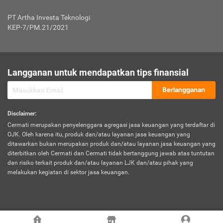
Jenis Kendaraan Non Bus dan Non Truk
0,125% x Rp. 50.000.000,00 = Rp. 62.500,00
Penumpang
0,10% x Rp. 50.000.000,00 = Rp. 50.000,00
PT Artha Investa Teknologi
Untuk Penumpang: 0,10% dari uang 
Tarif Premi atau Kontribusi Minimum = Rp. 300.000,00
KEP-7/PM.21/2021
diri untuk setiap tempat 
Kategori 1
0 s.d.
0,47%
0,56%
Rp125.000.000,-
7.
Tanggung
UP hingga Rp25 juta: 0
Langganan untuk mendapatkan tips finansial
Jawab
Kategori 2
>Rp125.000.000,-
0,63%
0,69%
UP > Rp25 juta s.d. Rp50 ju
Hukum
s.d.
Berlangganan
terhadap
Rp200.000.000,-
UP > Rp50 juta s.d. Rp100 ju
Penumpang
Disclaimer
:
UP > Rp100 juta: ditentukan
Cermati merupakan penyelenggara agregasi jasa keuangan yang terdaftar di
Kategori 3
>Rp200.000.000,-
0,41%
0,46%
Perusahaa
OJK. Oleh karena itu, produk dan/atau layanan jasa keuangan yang
s.d.
ditawarkan bukan merupakan produk dan/atau layanan jasa keuangan yang
Rp400.000.000,-
diterbitkan oleh Cermati dan Cermati tidak bertanggung jawab atas tuntutan
dan risiko terkait produk dan/atau layanan LJK dan/atau pihak yang
*UP = Uang Pertanggungan
melakukan kegiatan di sektor jasa keuangan.
Kategori 4
>Rp400.000.000,-
0,25%
0,30%
Tabel Tarif Perluasan Banjir Asuransi Mobil*
s.d.
Rp800.000.000,-
©
2026
Cermati. All Rights Reserved.
No
Wilayah
Tarif Premi atau Kontribusi