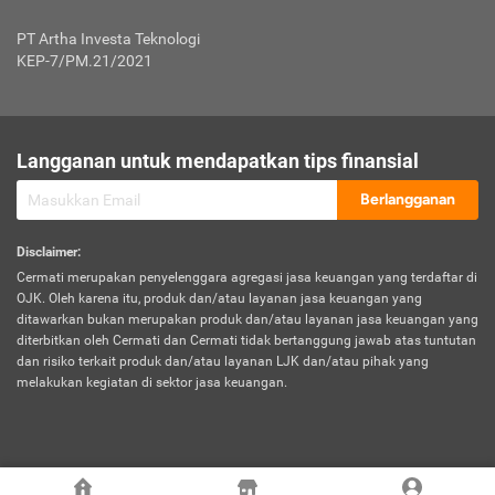
Jenis Kendaraan Non Bus dan Non Truk
0,125% x Rp. 50.000.000,00 = Rp. 62.500,00
Penumpang
0,10% x Rp. 50.000.000,00 = Rp. 50.000,00
PT Artha Investa Teknologi
Untuk Penumpang: 0,10% dari uang 
Tarif Premi atau Kontribusi Minimum = Rp. 300.000,00
KEP-7/PM.21/2021
diri untuk setiap tempat 
Kategori 1
0 s.d.
0,47%
0,56%
Rp125.000.000,-
7.
Tanggung
UP hingga Rp25 juta: 0
Langganan untuk mendapatkan tips finansial
Jawab
Kategori 2
>Rp125.000.000,-
0,63%
0,69%
UP > Rp25 juta s.d. Rp50 ju
Hukum
s.d.
Berlangganan
terhadap
Rp200.000.000,-
UP > Rp50 juta s.d. Rp100 ju
Penumpang
Disclaimer
:
UP > Rp100 juta: ditentukan
Cermati merupakan penyelenggara agregasi jasa keuangan yang terdaftar di
Kategori 3
>Rp200.000.000,-
0,41%
0,46%
Perusahaa
OJK. Oleh karena itu, produk dan/atau layanan jasa keuangan yang
s.d.
ditawarkan bukan merupakan produk dan/atau layanan jasa keuangan yang
Rp400.000.000,-
diterbitkan oleh Cermati dan Cermati tidak bertanggung jawab atas tuntutan
dan risiko terkait produk dan/atau layanan LJK dan/atau pihak yang
*UP = Uang Pertanggungan
melakukan kegiatan di sektor jasa keuangan.
Kategori 4
>Rp400.000.000,-
0,25%
0,30%
Tabel Tarif Perluasan Banjir Asuransi Mobil*
s.d.
Rp800.000.000,-
©
2026
Cermati. All Rights Reserved.
No
Wilayah
Tarif Premi atau Kontribusi