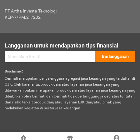
Jenis Kendaraan Non Bus dan Non Truk
0,125% x Rp. 50.000.000,00 = Rp. 62.500,00
Penumpang
0,10% x Rp. 50.000.000,00 = Rp. 50.000,00
PT Artha Investa Teknologi
Untuk Penumpang: 0,10% dari uang 
Tarif Premi atau Kontribusi Minimum = Rp. 300.000,00
KEP-7/PM.21/2021
diri untuk setiap tempat 
Kategori 1
0 s.d.
0,47%
0,56%
Rp125.000.000,-
7.
Tanggung
UP hingga Rp25 juta: 0
Langganan untuk mendapatkan tips finansial
Jawab
Kategori 2
>Rp125.000.000,-
0,63%
0,69%
UP > Rp25 juta s.d. Rp50 ju
Hukum
s.d.
Berlangganan
terhadap
Rp200.000.000,-
UP > Rp50 juta s.d. Rp100 ju
Penumpang
Disclaimer
:
UP > Rp100 juta: ditentukan
Cermati merupakan penyelenggara agregasi jasa keuangan yang terdaftar di
Kategori 3
>Rp200.000.000,-
0,41%
0,46%
Perusahaa
OJK. Oleh karena itu, produk dan/atau layanan jasa keuangan yang
s.d.
ditawarkan bukan merupakan produk dan/atau layanan jasa keuangan yang
Rp400.000.000,-
diterbitkan oleh Cermati dan Cermati tidak bertanggung jawab atas tuntutan
dan risiko terkait produk dan/atau layanan LJK dan/atau pihak yang
*UP = Uang Pertanggungan
melakukan kegiatan di sektor jasa keuangan.
Kategori 4
>Rp400.000.000,-
0,25%
0,30%
Tabel Tarif Perluasan Banjir Asuransi Mobil*
s.d.
Rp800.000.000,-
©
2026
Cermati. All Rights Reserved.
No
Wilayah
Tarif Premi atau Kontribusi