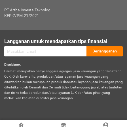
Jenis Kendaraan Non Bus dan Non Truk
0,125% x Rp. 50.000.000,00 = Rp. 62.500,00
Penumpang
0,10% x Rp. 50.000.000,00 = Rp. 50.000,00
PT Artha Investa Teknologi
Untuk Penumpang: 0,10% dari uang 
Tarif Premi atau Kontribusi Minimum = Rp. 300.000,00
KEP-7/PM.21/2021
diri untuk setiap tempat 
Kategori 1
0 s.d.
0,47%
0,56%
Rp125.000.000,-
7.
Tanggung
UP hingga Rp25 juta: 0
Langganan untuk mendapatkan tips finansial
Jawab
Kategori 2
>Rp125.000.000,-
0,63%
0,69%
UP > Rp25 juta s.d. Rp50 ju
Hukum
s.d.
Berlangganan
terhadap
Rp200.000.000,-
UP > Rp50 juta s.d. Rp100 ju
Penumpang
Disclaimer
:
UP > Rp100 juta: ditentukan
Cermati merupakan penyelenggara agregasi jasa keuangan yang terdaftar di
Kategori 3
>Rp200.000.000,-
0,41%
0,46%
Perusahaa
OJK. Oleh karena itu, produk dan/atau layanan jasa keuangan yang
s.d.
ditawarkan bukan merupakan produk dan/atau layanan jasa keuangan yang
Rp400.000.000,-
diterbitkan oleh Cermati dan Cermati tidak bertanggung jawab atas tuntutan
dan risiko terkait produk dan/atau layanan LJK dan/atau pihak yang
*UP = Uang Pertanggungan
melakukan kegiatan di sektor jasa keuangan.
Kategori 4
>Rp400.000.000,-
0,25%
0,30%
Tabel Tarif Perluasan Banjir Asuransi Mobil*
s.d.
Rp800.000.000,-
©
2026
Cermati. All Rights Reserved.
No
Wilayah
Tarif Premi atau Kontribusi