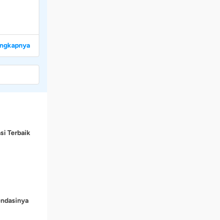
engkapnya
si Terbaik
endasinya