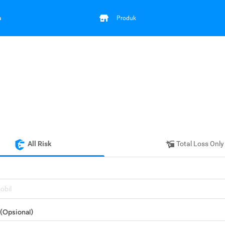
a
Produk
All Risk
Total Loss Only
mobil
(Opsional)