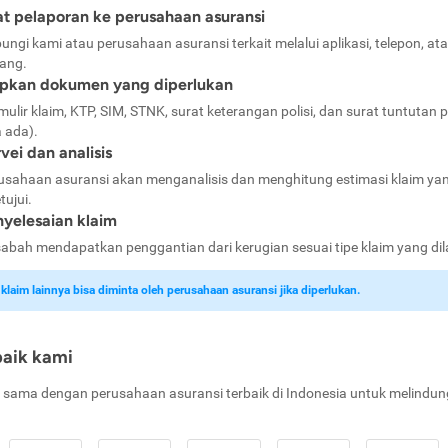
t pelaporan ke perusahaan asuransi
ungi kami atau perusahaan asuransi terkait melalui aplikasi, telepon, at
ang.
apkan dokumen yang diperlukan
mulir klaim, KTP, SIM, STNK, surat keterangan polisi, dan surat tuntutan p
a ada).
vei dan analisis
usahaan asuransi akan menganalisis dan menghitung estimasi klaim ya
tujui.
yelesaian klaim
abah mendapatkan penggantian dari kerugian sesuai tipe klaim yang di
laim lainnya bisa diminta oleh perusahaan asuransi jika diperlukan.
baik kami
 sama dengan perusahaan asuransi terbaik di Indonesia untuk melindun