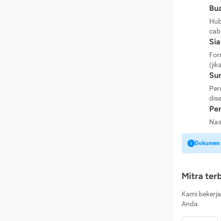
Bua
Hub
cab
Si
For
(jik
Sur
Per
dise
Pen
Nas
Dokumen k
Mitra ter
Kami bekerja
Anda.