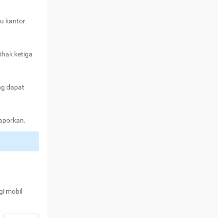
au kantor
ihak ketiga
ng dapat
laporkan.
gi mobil