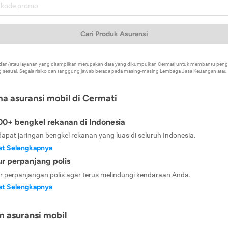
Cari Produk Asuransi
k dan/atau layanan yang ditampilkan merupakan data yang dikumpulkan Cermati untuk membantu p
 sesuai. Segala risiko dan tanggung jawab berada pada masing-masing Lembaga Jasa Keuangan atau mi
ma asuransi mobil di Cermati
0+ bengkel rekanan di Indonesia
dapat jaringan bengkel rekanan yang luas di seluruh Indonesia.
at Selengkapnya
ur perpanjang polis
ur perpanjangan polis agar terus melindungi kendaraan Anda.
at Selengkapnya
m asuransi mobil