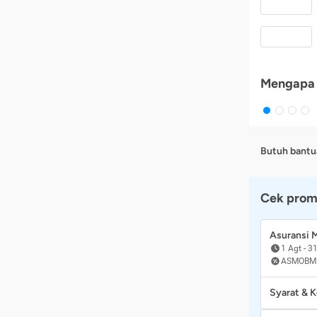
Mengapa 
Butuh bantu
Cek prom
Asuransi
1 Agt
-
31
ASMOBM
Syarat & 