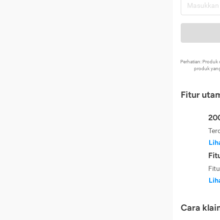
Perhatian: Produ
produk yang
Fitur uta
200
Ter
Lih
Fit
Fit
Lih
Cara klai