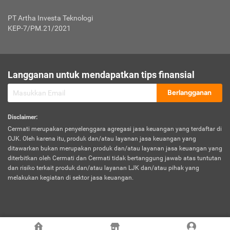
Jenis Kendaraan Non Bus dan Non Truk
0,125% x Rp. 50.000.000,00 = Rp. 62.500,00
Penumpang
0,10% x Rp. 50.000.000,00 = Rp. 50.000,00
PT Artha Investa Teknologi
Untuk Penumpang: 0,10% dari uang 
Tarif Premi atau Kontribusi Minimum = Rp. 300.000,00
KEP-7/PM.21/2021
diri untuk setiap tempat 
Kategori 1
0 s.d.
0,47%
0,56%
Rp125.000.000,-
7.
Tanggung
UP hingga Rp25 juta: 0
Langganan untuk mendapatkan tips finansial
Jawab
Kategori 2
>Rp125.000.000,-
0,63%
0,69%
UP > Rp25 juta s.d. Rp50 ju
Hukum
s.d.
Berlangganan
terhadap
Rp200.000.000,-
UP > Rp50 juta s.d. Rp100 ju
Penumpang
Disclaimer
:
UP > Rp100 juta: ditentukan
Cermati merupakan penyelenggara agregasi jasa keuangan yang terdaftar di
Kategori 3
>Rp200.000.000,-
0,41%
0,46%
Perusahaa
OJK. Oleh karena itu, produk dan/atau layanan jasa keuangan yang
s.d.
ditawarkan bukan merupakan produk dan/atau layanan jasa keuangan yang
Rp400.000.000,-
diterbitkan oleh Cermati dan Cermati tidak bertanggung jawab atas tuntutan
dan risiko terkait produk dan/atau layanan LJK dan/atau pihak yang
*UP = Uang Pertanggungan
melakukan kegiatan di sektor jasa keuangan.
Kategori 4
>Rp400.000.000,-
0,25%
0,30%
Tabel Tarif Perluasan Banjir Asuransi Mobil*
s.d.
Rp800.000.000,-
©
2026
Cermati. All Rights Reserved.
No
Wilayah
Tarif Premi atau Kontribusi