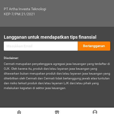
Jenis Kendaraan Non Bus dan Non Truk
0,125% x Rp. 50.000.000,00 = Rp. 62.500,00
Penumpang
0,10% x Rp. 50.000.000,00 = Rp. 50.000,00
PT Artha Investa Teknologi
Untuk Penumpang: 0,10% dari uang 
Tarif Premi atau Kontribusi Minimum = Rp. 300.000,00
KEP-7/PM.21/2021
diri untuk setiap tempat 
Kategori 1
0 s.d.
0,47%
0,56%
Rp125.000.000,-
7.
Tanggung
UP hingga Rp25 juta: 0
Langganan untuk mendapatkan tips finansial
Jawab
Kategori 2
>Rp125.000.000,-
0,63%
0,69%
UP > Rp25 juta s.d. Rp50 ju
Hukum
s.d.
Berlangganan
terhadap
Rp200.000.000,-
UP > Rp50 juta s.d. Rp100 ju
Penumpang
Disclaimer
:
UP > Rp100 juta: ditentukan
Cermati merupakan penyelenggara agregasi jasa keuangan yang terdaftar di
Kategori 3
>Rp200.000.000,-
0,41%
0,46%
Perusahaa
OJK. Oleh karena itu, produk dan/atau layanan jasa keuangan yang
s.d.
ditawarkan bukan merupakan produk dan/atau layanan jasa keuangan yang
Rp400.000.000,-
diterbitkan oleh Cermati dan Cermati tidak bertanggung jawab atas tuntutan
dan risiko terkait produk dan/atau layanan LJK dan/atau pihak yang
*UP = Uang Pertanggungan
melakukan kegiatan di sektor jasa keuangan.
Kategori 4
>Rp400.000.000,-
0,25%
0,30%
Tabel Tarif Perluasan Banjir Asuransi Mobil*
s.d.
Rp800.000.000,-
©
2026
Cermati. All Rights Reserved.
No
Wilayah
Tarif Premi atau Kontribusi