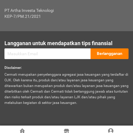
Jenis Kendaraan Non Bus dan Non Truk
0,125% x Rp. 50.000.000,00 = Rp. 62.500,00
Penumpang
0,10% x Rp. 50.000.000,00 = Rp. 50.000,00
PT Artha Investa Teknologi
Untuk Penumpang: 0,10% dari uang 
Tarif Premi atau Kontribusi Minimum = Rp. 300.000,00
KEP-7/PM.21/2021
diri untuk setiap tempat 
Kategori 1
0 s.d.
0,47%
0,56%
Rp125.000.000,-
7.
Tanggung
UP hingga Rp25 juta: 0
Langganan untuk mendapatkan tips finansial
Jawab
Kategori 2
>Rp125.000.000,-
0,63%
0,69%
UP > Rp25 juta s.d. Rp50 ju
Hukum
s.d.
Berlangganan
terhadap
Rp200.000.000,-
UP > Rp50 juta s.d. Rp100 ju
Penumpang
Disclaimer
:
UP > Rp100 juta: ditentukan
Cermati merupakan penyelenggara agregasi jasa keuangan yang terdaftar di
Kategori 3
>Rp200.000.000,-
0,41%
0,46%
Perusahaa
OJK. Oleh karena itu, produk dan/atau layanan jasa keuangan yang
s.d.
ditawarkan bukan merupakan produk dan/atau layanan jasa keuangan yang
Rp400.000.000,-
diterbitkan oleh Cermati dan Cermati tidak bertanggung jawab atas tuntutan
dan risiko terkait produk dan/atau layanan LJK dan/atau pihak yang
*UP = Uang Pertanggungan
melakukan kegiatan di sektor jasa keuangan.
Kategori 4
>Rp400.000.000,-
0,25%
0,30%
Tabel Tarif Perluasan Banjir Asuransi Mobil*
s.d.
Rp800.000.000,-
©
2026
Cermati. All Rights Reserved.
No
Wilayah
Tarif Premi atau Kontribusi