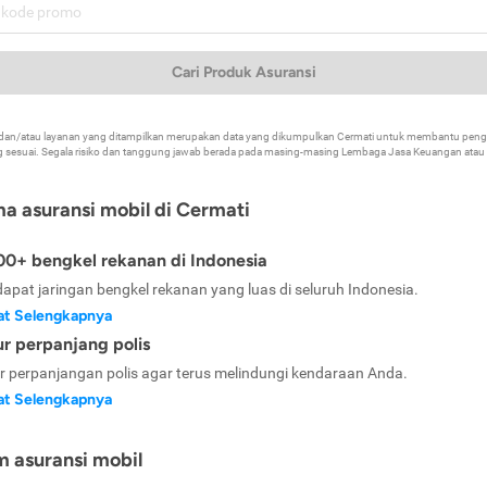
Cari Produk Asuransi
k dan/atau layanan yang ditampilkan merupakan data yang dikumpulkan Cermati untuk membantu p
 sesuai. Segala risiko dan tanggung jawab berada pada masing-masing Lembaga Jasa Keuangan atau mi
ma asuransi mobil di Cermati
0+ bengkel rekanan di Indonesia
dapat jaringan bengkel rekanan yang luas di seluruh Indonesia.
at Selengkapnya
ur perpanjang polis
ur perpanjangan polis agar terus melindungi kendaraan Anda.
at Selengkapnya
m asuransi mobil