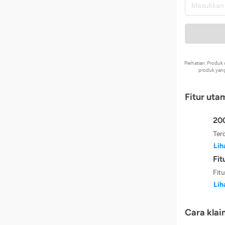
Perhatian: Produ
produk yang
Fitur uta
200
Ter
Lih
Fit
Fit
Lih
Cara klai