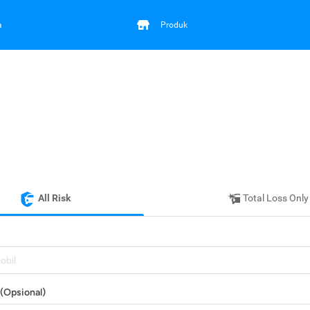
a
Produk
All Risk
Total Loss Only
mobil
(Opsional)