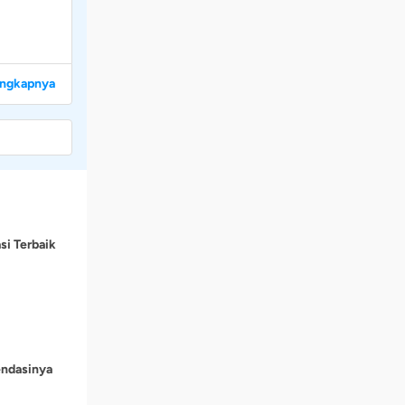
engkapnya
si Terbaik
endasinya