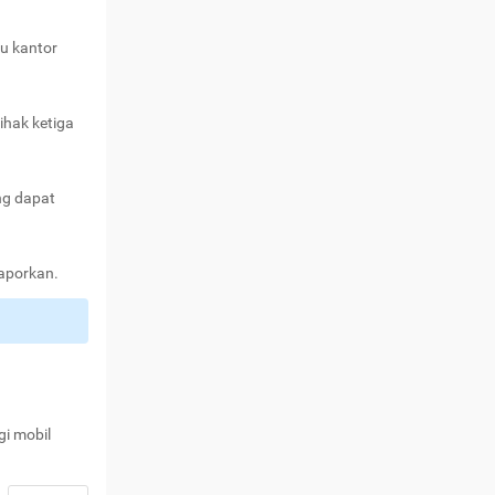
au kantor
ihak ketiga
ng dapat
laporkan.
gi mobil