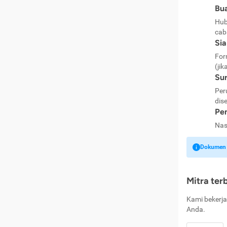
Bua
Hub
cab
Si
For
(jik
Sur
Per
dise
Pen
Nas
Dokumen k
Mitra ter
Kami bekerja
Anda.