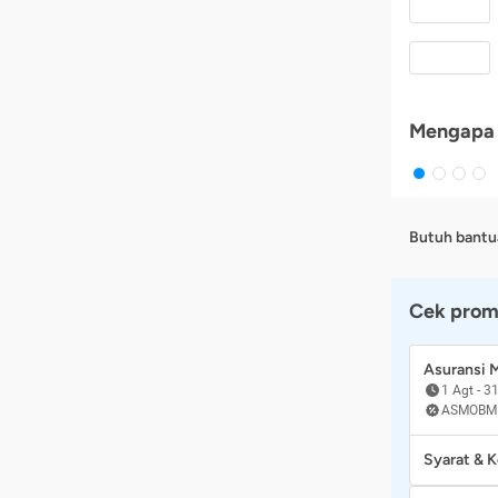
Mengapa 
Butuh bantu
Cek prom
Asuransi
1 Agt
-
31
ASMOBM
Syarat & 