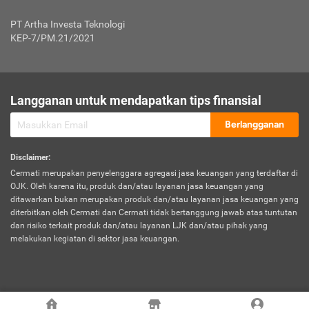
Jenis Kendaraan Non Bus dan Non Truk
0,125% x Rp. 50.000.000,00 = Rp. 62.500,00
Penumpang
0,10% x Rp. 50.000.000,00 = Rp. 50.000,00
PT Artha Investa Teknologi
Untuk Penumpang: 0,10% dari uang 
Tarif Premi atau Kontribusi Minimum = Rp. 300.000,00
KEP-7/PM.21/2021
diri untuk setiap tempat 
Kategori 1
0 s.d.
0,47%
0,56%
Rp125.000.000,-
7.
Tanggung
UP hingga Rp25 juta: 0
Langganan untuk mendapatkan tips finansial
Jawab
Kategori 2
>Rp125.000.000,-
0,63%
0,69%
UP > Rp25 juta s.d. Rp50 ju
Hukum
s.d.
Berlangganan
terhadap
Rp200.000.000,-
UP > Rp50 juta s.d. Rp100 ju
Penumpang
Disclaimer
:
UP > Rp100 juta: ditentukan
Cermati merupakan penyelenggara agregasi jasa keuangan yang terdaftar di
Kategori 3
>Rp200.000.000,-
0,41%
0,46%
Perusahaa
OJK. Oleh karena itu, produk dan/atau layanan jasa keuangan yang
s.d.
ditawarkan bukan merupakan produk dan/atau layanan jasa keuangan yang
Rp400.000.000,-
diterbitkan oleh Cermati dan Cermati tidak bertanggung jawab atas tuntutan
dan risiko terkait produk dan/atau layanan LJK dan/atau pihak yang
*UP = Uang Pertanggungan
melakukan kegiatan di sektor jasa keuangan.
Kategori 4
>Rp400.000.000,-
0,25%
0,30%
Tabel Tarif Perluasan Banjir Asuransi Mobil*
s.d.
Rp800.000.000,-
©
2026
Cermati. All Rights Reserved.
No
Wilayah
Tarif Premi atau Kontribusi