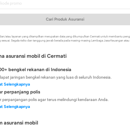
Cari Produk Asuransi
k dan/atau layanan yang ditampilkan merupakan data yang dikumpulkan Cermati untuk membantu p
 sesuai. Segala risiko dan tanggung jawab berada pada masing-masing Lembaga Jasa Keuangan atau mi
ma asuransi mobil di Cermati
0+ bengkel rekanan di Indonesia
dapat jaringan bengkel rekanan yang luas di seluruh Indonesia.
at Selengkapnya
ur perpanjang polis
ur perpanjangan polis agar terus melindungi kendaraan Anda.
at Selengkapnya
m asuransi mobil