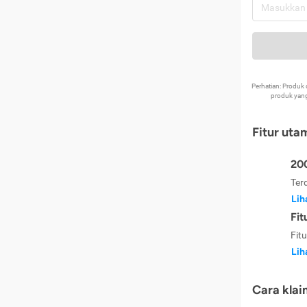
Perhatian: Produ
produk yang
Fitur uta
200
Ter
Lih
Fit
Fit
Lih
Cara klai