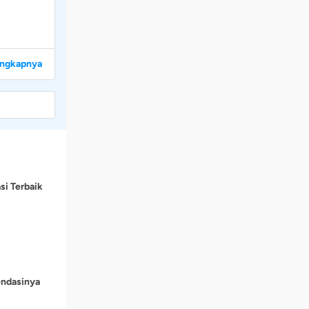
engkapnya
si Terbaik
endasinya