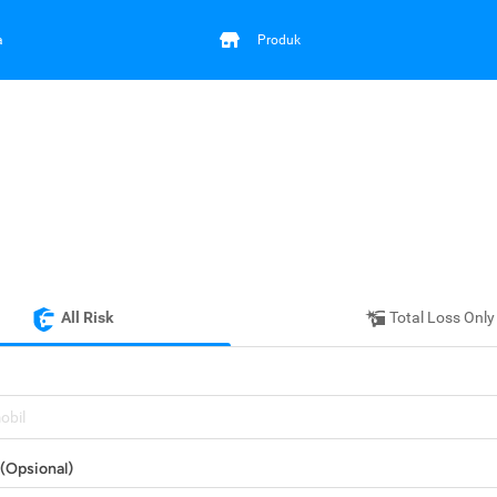
a
Produk
All Risk
Total Loss Only
mobil
(Opsional)