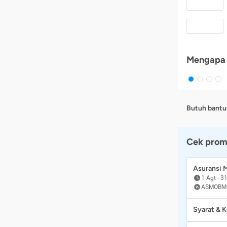
Mengapa 
Butuh bantu
Cek prom
Asuransi
1 Agt
-
31
ASMOBM
Syarat & 