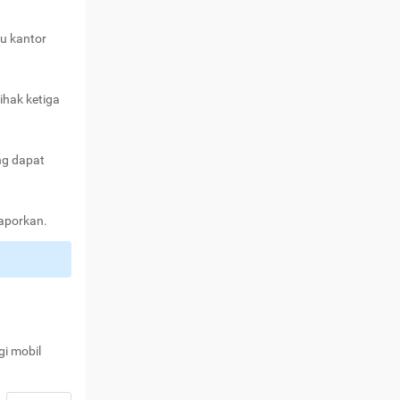
au kantor
ihak ketiga
ng dapat
laporkan.
gi mobil