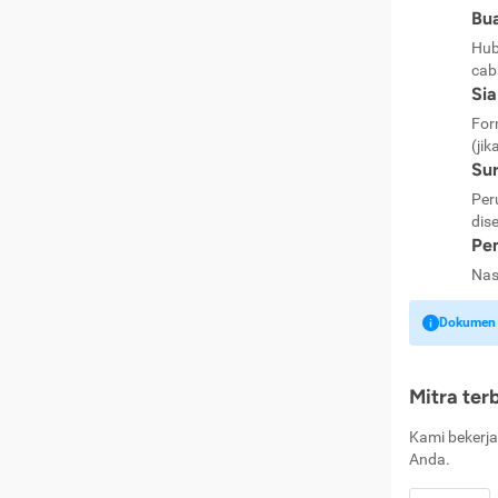
Bua
Hub
cab
Si
For
(jik
Sur
Per
dise
Pen
Nas
Dokumen k
Mitra ter
Kami bekerja
Anda.