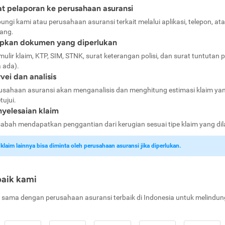
t pelaporan ke perusahaan asuransi
ungi kami atau perusahaan asuransi terkait melalui aplikasi, telepon, at
ang.
apkan dokumen yang diperlukan
mulir klaim, KTP, SIM, STNK, surat keterangan polisi, dan surat tuntutan p
a ada).
vei dan analisis
usahaan asuransi akan menganalisis dan menghitung estimasi klaim ya
tujui.
yelesaian klaim
abah mendapatkan penggantian dari kerugian sesuai tipe klaim yang di
laim lainnya bisa diminta oleh perusahaan asuransi jika diperlukan.
baik kami
 sama dengan perusahaan asuransi terbaik di Indonesia untuk melindun