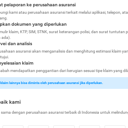
t pelaporan ke perusahaan asuransi
ungi kami atau perusahaan asuransi terkait melalui aplikasi, telepon, at
ang.
apkan dokumen yang diperlukan
mulir klaim, KTP, SIM, STNK, surat keterangan polisi, dan surat tuntutan p
a ada).
vei dan analisis
usahaan asuransi akan menganalisis dan menghitung estimasi klaim ya
tujui.
yelesaian klaim
abah mendapatkan penggantian dari kerugian sesuai tipe klaim yang di
laim lainnya bisa diminta oleh perusahaan asuransi jika diperlukan.
baik kami
 sama dengan perusahaan asuransi terbaik di Indonesia untuk melindun