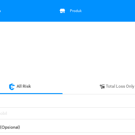
a
Produk
All Risk
Total Loss Only
mobil
(Opsional)