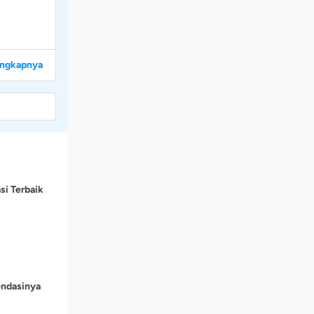
engkapnya
si Terbaik
endasinya