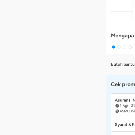
Mengapa 
Butuh bantu
Cek prom
Asuransi
1 Agt
-
31
ASMOBM
Syarat & 