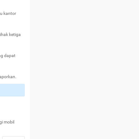
au kantor
ihak ketiga
ng dapat
laporkan.
gi mobil