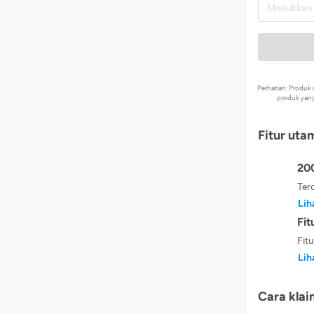
Perhatian: Produ
produk yang
Fitur uta
200
Ter
Lih
Fit
Fit
Lih
Cara klai