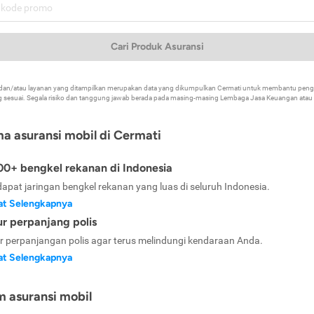
Cari Produk Asuransi
k dan/atau layanan yang ditampilkan merupakan data yang dikumpulkan Cermati untuk membantu p
 sesuai. Segala risiko dan tanggung jawab berada pada masing-masing Lembaga Jasa Keuangan atau mi
ma asuransi mobil di Cermati
0+ bengkel rekanan di Indonesia
dapat jaringan bengkel rekanan yang luas di seluruh Indonesia.
at Selengkapnya
ur perpanjang polis
ur perpanjangan polis agar terus melindungi kendaraan Anda.
at Selengkapnya
m asuransi mobil