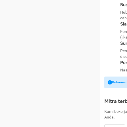
Bua
Hub
cab
Si
For
(jik
Sur
Per
dise
Pen
Nas
Dokumen k
Mitra ter
Kami bekerja
Anda.