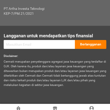
Jenis Kendaraan Non Bus dan Non Truk
0,125% x Rp. 50.000.000,00 = Rp. 62.500,00
Penumpang
0,10% x Rp. 50.000.000,00 = Rp. 50.000,00
PT Artha Investa Teknologi
Untuk Penumpang: 0,10% dari uang 
Tarif Premi atau Kontribusi Minimum = Rp. 300.000,00
KEP-7/PM.21/2021
diri untuk setiap tempat 
Kategori 1
0 s.d.
0,47%
0,56%
Rp125.000.000,-
7.
Tanggung
UP hingga Rp25 juta: 0
Langganan untuk mendapatkan tips finansial
Jawab
Kategori 2
>Rp125.000.000,-
0,63%
0,69%
UP > Rp25 juta s.d. Rp50 ju
Hukum
s.d.
Berlangganan
terhadap
Rp200.000.000,-
UP > Rp50 juta s.d. Rp100 ju
Penumpang
Disclaimer
:
UP > Rp100 juta: ditentukan
Cermati merupakan penyelenggara agregasi jasa keuangan yang terdaftar di
Kategori 3
>Rp200.000.000,-
0,41%
0,46%
Perusahaa
OJK. Oleh karena itu, produk dan/atau layanan jasa keuangan yang
s.d.
ditawarkan bukan merupakan produk dan/atau layanan jasa keuangan yang
Rp400.000.000,-
diterbitkan oleh Cermati dan Cermati tidak bertanggung jawab atas tuntutan
dan risiko terkait produk dan/atau layanan LJK dan/atau pihak yang
*UP = Uang Pertanggungan
melakukan kegiatan di sektor jasa keuangan.
Kategori 4
>Rp400.000.000,-
0,25%
0,30%
Tabel Tarif Perluasan Banjir Asuransi Mobil*
s.d.
Rp800.000.000,-
©
2026
Cermati. All Rights Reserved.
No
Wilayah
Tarif Premi atau Kontribusi