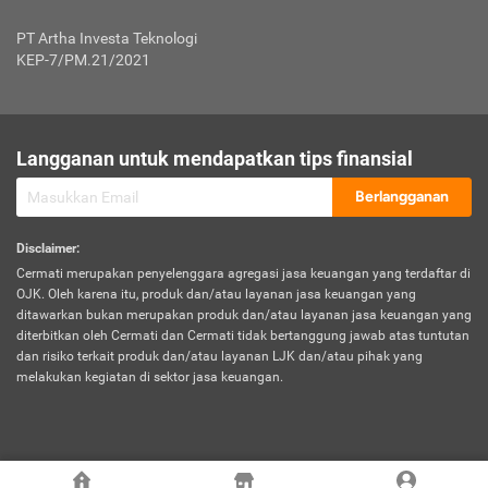
Jenis Kendaraan Non Bus dan Non Truk
0,125% x Rp. 50.000.000,00 = Rp. 62.500,00
Penumpang
0,10% x Rp. 50.000.000,00 = Rp. 50.000,00
PT Artha Investa Teknologi
Untuk Penumpang: 0,10% dari uang 
Tarif Premi atau Kontribusi Minimum = Rp. 300.000,00
KEP-7/PM.21/2021
diri untuk setiap tempat 
Kategori 1
0 s.d.
0,47%
0,56%
Rp125.000.000,-
7.
Tanggung
UP hingga Rp25 juta: 0
Langganan untuk mendapatkan tips finansial
Jawab
Kategori 2
>Rp125.000.000,-
0,63%
0,69%
UP > Rp25 juta s.d. Rp50 ju
Hukum
s.d.
Berlangganan
terhadap
Rp200.000.000,-
UP > Rp50 juta s.d. Rp100 ju
Penumpang
Disclaimer
:
UP > Rp100 juta: ditentukan
Cermati merupakan penyelenggara agregasi jasa keuangan yang terdaftar di
Kategori 3
>Rp200.000.000,-
0,41%
0,46%
Perusahaa
OJK. Oleh karena itu, produk dan/atau layanan jasa keuangan yang
s.d.
ditawarkan bukan merupakan produk dan/atau layanan jasa keuangan yang
Rp400.000.000,-
diterbitkan oleh Cermati dan Cermati tidak bertanggung jawab atas tuntutan
dan risiko terkait produk dan/atau layanan LJK dan/atau pihak yang
*UP = Uang Pertanggungan
melakukan kegiatan di sektor jasa keuangan.
Kategori 4
>Rp400.000.000,-
0,25%
0,30%
Tabel Tarif Perluasan Banjir Asuransi Mobil*
s.d.
Rp800.000.000,-
©
2026
Cermati. All Rights Reserved.
No
Wilayah
Tarif Premi atau Kontribusi