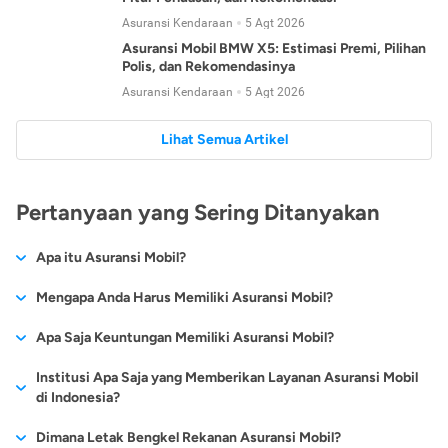
Asuransi Kendaraan
5 Agt 2026
Asuransi Mobil BMW X5: Estimasi Premi, Pilihan
Polis, dan Rekomendasinya
Asuransi Kendaraan
5 Agt 2026
Lihat Semua Artikel
Pertanyaan yang Sering Ditanyakan
Apa itu Asuransi Mobil?
Asuransi mobil adalah layanan perlindungan yang diberikan
Mengapa Anda Harus Memiliki Asuransi Mobil?
oleh pihak asuransi terhadap mobil yang Anda miliki. Asuransi
WHO mencatat, kecelakaan lalu lintas menjadi pembunuh
Apa Saja Keuntungan Memiliki Asuransi Mobil?
mobil memberikan perlindungan pada mobil pribadi atau untuk
terbesar ketiga di Indonesia, setelah jantung koroner dan TBC.
penggunaan bisnis dari beragam risiko seperti kecelakaan,
Jika Anda sudah mengajukan
kredit mobil baru
atau
kredit
Institusi Apa Saja yang Memberikan Layanan Asuransi Mobil
Menurut data kepolisian Republik Indonesia, terjadi sebanyak
bencana alam, kebakaran, kerusakan, hingga kerusuhan.
mobil bekas
, berikut adalah beberapa keuntungan mengapa
di Indonesia?
109.038 kecelakaan di tahun 2012. Kelalaian manusia
Anda penting untuk memiliki asuransi mobil terbaik:
merupakan faktor utama terjadinya kecelakaan. Dapat
Seperti layaknya
produk-produk pinjaman
yang tersedia,
Dimana Letak Bengkel Rekanan Asuransi Mobil?
dipahami juga, faktor ini tidak hanya berasal dari kita tapi juga