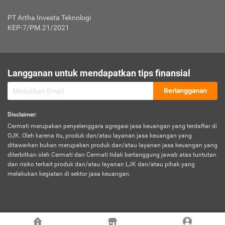
Jenis Kendaraan Non Bus dan Non Truk
0,125% x Rp. 50.000.000,00 = Rp. 62.500,00
Penumpang
0,10% x Rp. 50.000.000,00 = Rp. 50.000,00
PT Artha Investa Teknologi
Untuk Penumpang: 0,10% dari uang 
Tarif Premi atau Kontribusi Minimum = Rp. 300.000,00
KEP-7/PM.21/2021
diri untuk setiap tempat 
Kategori 1
0 s.d.
0,47%
0,56%
Rp125.000.000,-
7.
Tanggung
UP hingga Rp25 juta: 0
Langganan untuk mendapatkan tips finansial
Jawab
Kategori 2
>Rp125.000.000,-
0,63%
0,69%
UP > Rp25 juta s.d. Rp50 ju
Hukum
s.d.
Berlangganan
terhadap
Rp200.000.000,-
UP > Rp50 juta s.d. Rp100 ju
Penumpang
Disclaimer
:
UP > Rp100 juta: ditentukan
Cermati merupakan penyelenggara agregasi jasa keuangan yang terdaftar di
Kategori 3
>Rp200.000.000,-
0,41%
0,46%
Perusahaa
OJK. Oleh karena itu, produk dan/atau layanan jasa keuangan yang
s.d.
ditawarkan bukan merupakan produk dan/atau layanan jasa keuangan yang
Rp400.000.000,-
diterbitkan oleh Cermati dan Cermati tidak bertanggung jawab atas tuntutan
dan risiko terkait produk dan/atau layanan LJK dan/atau pihak yang
*UP = Uang Pertanggungan
melakukan kegiatan di sektor jasa keuangan.
Kategori 4
>Rp400.000.000,-
0,25%
0,30%
Tabel Tarif Perluasan Banjir Asuransi Mobil*
s.d.
Rp800.000.000,-
©
2026
Cermati. All Rights Reserved.
No
Wilayah
Tarif Premi atau Kontribusi