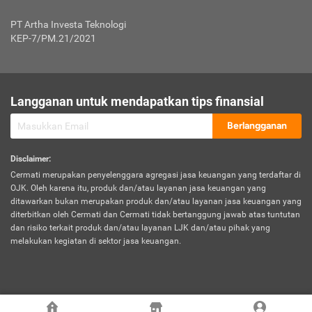
Jenis Kendaraan Non Bus dan Non Truk
0,125% x Rp. 50.000.000,00 = Rp. 62.500,00
Penumpang
0,10% x Rp. 50.000.000,00 = Rp. 50.000,00
PT Artha Investa Teknologi
Untuk Penumpang: 0,10% dari uang 
Tarif Premi atau Kontribusi Minimum = Rp. 300.000,00
KEP-7/PM.21/2021
diri untuk setiap tempat 
Kategori 1
0 s.d.
0,47%
0,56%
Rp125.000.000,-
7.
Tanggung
UP hingga Rp25 juta: 0
Langganan untuk mendapatkan tips finansial
Jawab
Kategori 2
>Rp125.000.000,-
0,63%
0,69%
UP > Rp25 juta s.d. Rp50 ju
Hukum
s.d.
Berlangganan
terhadap
Rp200.000.000,-
UP > Rp50 juta s.d. Rp100 ju
Penumpang
Disclaimer
:
UP > Rp100 juta: ditentukan
Cermati merupakan penyelenggara agregasi jasa keuangan yang terdaftar di
Kategori 3
>Rp200.000.000,-
0,41%
0,46%
Perusahaa
OJK. Oleh karena itu, produk dan/atau layanan jasa keuangan yang
s.d.
ditawarkan bukan merupakan produk dan/atau layanan jasa keuangan yang
Rp400.000.000,-
diterbitkan oleh Cermati dan Cermati tidak bertanggung jawab atas tuntutan
dan risiko terkait produk dan/atau layanan LJK dan/atau pihak yang
*UP = Uang Pertanggungan
melakukan kegiatan di sektor jasa keuangan.
Kategori 4
>Rp400.000.000,-
0,25%
0,30%
Tabel Tarif Perluasan Banjir Asuransi Mobil*
s.d.
Rp800.000.000,-
©
2026
Cermati. All Rights Reserved.
No
Wilayah
Tarif Premi atau Kontribusi