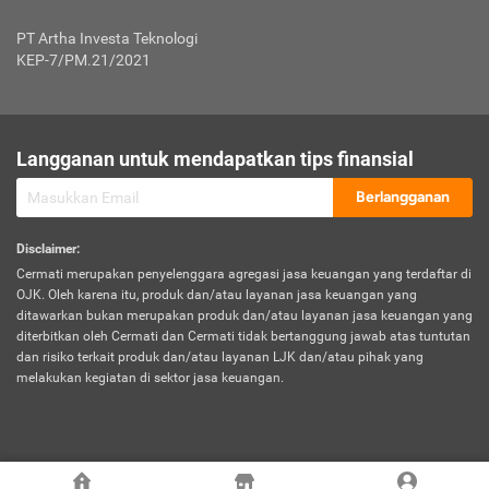
Jenis Kendaraan Non Bus dan Non Truk
0,125% x Rp. 50.000.000,00 = Rp. 62.500,00
Penumpang
0,10% x Rp. 50.000.000,00 = Rp. 50.000,00
PT Artha Investa Teknologi
Untuk Penumpang: 0,10% dari uang 
Tarif Premi atau Kontribusi Minimum = Rp. 300.000,00
KEP-7/PM.21/2021
diri untuk setiap tempat 
Kategori 1
0 s.d.
0,47%
0,56%
Rp125.000.000,-
7.
Tanggung
UP hingga Rp25 juta: 0
Langganan untuk mendapatkan tips finansial
Jawab
Kategori 2
>Rp125.000.000,-
0,63%
0,69%
UP > Rp25 juta s.d. Rp50 ju
Hukum
s.d.
Berlangganan
terhadap
Rp200.000.000,-
UP > Rp50 juta s.d. Rp100 ju
Penumpang
Disclaimer
:
UP > Rp100 juta: ditentukan
Cermati merupakan penyelenggara agregasi jasa keuangan yang terdaftar di
Kategori 3
>Rp200.000.000,-
0,41%
0,46%
Perusahaa
OJK. Oleh karena itu, produk dan/atau layanan jasa keuangan yang
s.d.
ditawarkan bukan merupakan produk dan/atau layanan jasa keuangan yang
Rp400.000.000,-
diterbitkan oleh Cermati dan Cermati tidak bertanggung jawab atas tuntutan
dan risiko terkait produk dan/atau layanan LJK dan/atau pihak yang
*UP = Uang Pertanggungan
melakukan kegiatan di sektor jasa keuangan.
Kategori 4
>Rp400.000.000,-
0,25%
0,30%
Tabel Tarif Perluasan Banjir Asuransi Mobil*
s.d.
Rp800.000.000,-
©
2026
Cermati. All Rights Reserved.
No
Wilayah
Tarif Premi atau Kontribusi