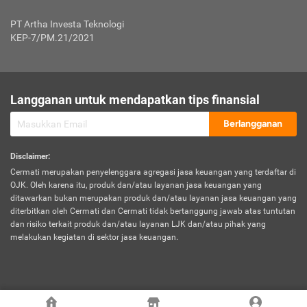
Jenis Kendaraan Non Bus dan Non Truk
0,125% x Rp. 50.000.000,00 = Rp. 62.500,00
Penumpang
0,10% x Rp. 50.000.000,00 = Rp. 50.000,00
PT Artha Investa Teknologi
Untuk Penumpang: 0,10% dari uang 
Tarif Premi atau Kontribusi Minimum = Rp. 300.000,00
KEP-7/PM.21/2021
diri untuk setiap tempat 
Kategori 1
0 s.d.
0,47%
0,56%
Rp125.000.000,-
7.
Tanggung
UP hingga Rp25 juta: 0
Langganan untuk mendapatkan tips finansial
Jawab
Kategori 2
>Rp125.000.000,-
0,63%
0,69%
UP > Rp25 juta s.d. Rp50 ju
Hukum
s.d.
Berlangganan
terhadap
Rp200.000.000,-
UP > Rp50 juta s.d. Rp100 ju
Penumpang
Disclaimer
:
UP > Rp100 juta: ditentukan
Cermati merupakan penyelenggara agregasi jasa keuangan yang terdaftar di
Kategori 3
>Rp200.000.000,-
0,41%
0,46%
Perusahaa
OJK. Oleh karena itu, produk dan/atau layanan jasa keuangan yang
s.d.
ditawarkan bukan merupakan produk dan/atau layanan jasa keuangan yang
Rp400.000.000,-
diterbitkan oleh Cermati dan Cermati tidak bertanggung jawab atas tuntutan
dan risiko terkait produk dan/atau layanan LJK dan/atau pihak yang
*UP = Uang Pertanggungan
melakukan kegiatan di sektor jasa keuangan.
Kategori 4
>Rp400.000.000,-
0,25%
0,30%
Tabel Tarif Perluasan Banjir Asuransi Mobil*
s.d.
Rp800.000.000,-
©
2026
Cermati. All Rights Reserved.
No
Wilayah
Tarif Premi atau Kontribusi