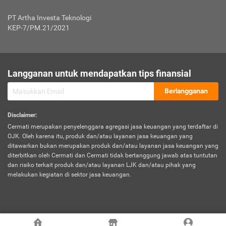
Jenis Kendaraan Non Bus dan Non Truk
0,125% x Rp. 50.000.000,00 = Rp. 62.500,00
Penumpang
0,10% x Rp. 50.000.000,00 = Rp. 50.000,00
PT Artha Investa Teknologi
Untuk Penumpang: 0,10% dari uang 
Tarif Premi atau Kontribusi Minimum = Rp. 300.000,00
KEP-7/PM.21/2021
diri untuk setiap tempat 
Kategori 1
0 s.d.
0,47%
0,56%
Rp125.000.000,-
7.
Tanggung
UP hingga Rp25 juta: 0
Langganan untuk mendapatkan tips finansial
Jawab
Kategori 2
>Rp125.000.000,-
0,63%
0,69%
UP > Rp25 juta s.d. Rp50 ju
Hukum
s.d.
Berlangganan
terhadap
Rp200.000.000,-
UP > Rp50 juta s.d. Rp100 ju
Penumpang
Disclaimer
:
UP > Rp100 juta: ditentukan
Cermati merupakan penyelenggara agregasi jasa keuangan yang terdaftar di
Kategori 3
>Rp200.000.000,-
0,41%
0,46%
Perusahaa
OJK. Oleh karena itu, produk dan/atau layanan jasa keuangan yang
s.d.
ditawarkan bukan merupakan produk dan/atau layanan jasa keuangan yang
Rp400.000.000,-
diterbitkan oleh Cermati dan Cermati tidak bertanggung jawab atas tuntutan
dan risiko terkait produk dan/atau layanan LJK dan/atau pihak yang
*UP = Uang Pertanggungan
melakukan kegiatan di sektor jasa keuangan.
Kategori 4
>Rp400.000.000,-
0,25%
0,30%
Tabel Tarif Perluasan Banjir Asuransi Mobil*
s.d.
Rp800.000.000,-
©
2026
Cermati. All Rights Reserved.
No
Wilayah
Tarif Premi atau Kontribusi