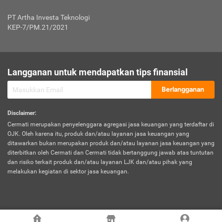
Jenis Kendaraan Non Bus dan Non Truk
0,125% x Rp. 50.000.000,00 = Rp. 62.500,00
Penumpang
0,10% x Rp. 50.000.000,00 = Rp. 50.000,00
PT Artha Investa Teknologi
Untuk Penumpang: 0,10% dari uang 
Tarif Premi atau Kontribusi Minimum = Rp. 300.000,00
KEP-7/PM.21/2021
diri untuk setiap tempat 
Kategori 1
0 s.d.
0,47%
0,56%
Rp125.000.000,-
7.
Tanggung
UP hingga Rp25 juta: 0
Langganan untuk mendapatkan tips finansial
Jawab
Kategori 2
>Rp125.000.000,-
0,63%
0,69%
UP > Rp25 juta s.d. Rp50 ju
Hukum
s.d.
Berlangganan
terhadap
Rp200.000.000,-
UP > Rp50 juta s.d. Rp100 ju
Penumpang
Disclaimer
:
UP > Rp100 juta: ditentukan
Cermati merupakan penyelenggara agregasi jasa keuangan yang terdaftar di
Kategori 3
>Rp200.000.000,-
0,41%
0,46%
Perusahaa
OJK. Oleh karena itu, produk dan/atau layanan jasa keuangan yang
s.d.
ditawarkan bukan merupakan produk dan/atau layanan jasa keuangan yang
Rp400.000.000,-
diterbitkan oleh Cermati dan Cermati tidak bertanggung jawab atas tuntutan
dan risiko terkait produk dan/atau layanan LJK dan/atau pihak yang
*UP = Uang Pertanggungan
melakukan kegiatan di sektor jasa keuangan.
Kategori 4
>Rp400.000.000,-
0,25%
0,30%
Tabel Tarif Perluasan Banjir Asuransi Mobil*
s.d.
Rp800.000.000,-
©
2026
Cermati. All Rights Reserved.
No
Wilayah
Tarif Premi atau Kontribusi