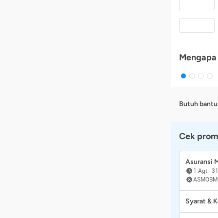
Mengapa 
Butuh bantu
Cek prom
Asuransi
1 Agt
-
31
ASMOBM
Syarat & 