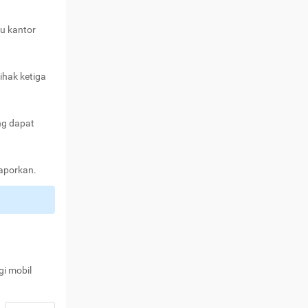
au kantor
ihak ketiga
ng dapat
laporkan.
gi mobil