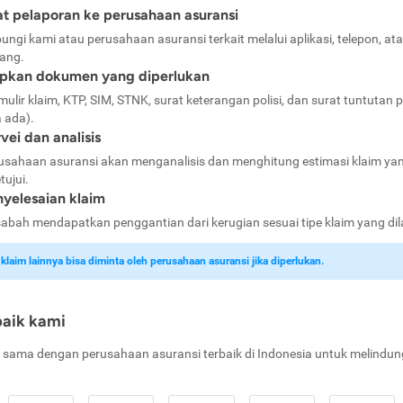
t pelaporan ke perusahaan asuransi
ungi kami atau perusahaan asuransi terkait melalui aplikasi, telepon, at
ang.
apkan dokumen yang diperlukan
mulir klaim, KTP, SIM, STNK, surat keterangan polisi, dan surat tuntutan p
a ada).
vei dan analisis
usahaan asuransi akan menganalisis dan menghitung estimasi klaim ya
tujui.
yelesaian klaim
abah mendapatkan penggantian dari kerugian sesuai tipe klaim yang di
laim lainnya bisa diminta oleh perusahaan asuransi jika diperlukan.
baik kami
 sama dengan perusahaan asuransi terbaik di Indonesia untuk melindun