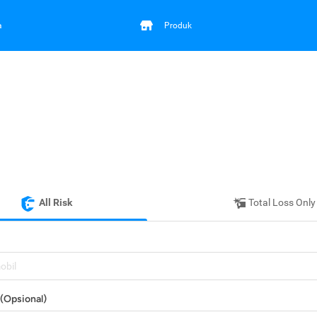
a
Produk
All Risk
Total Loss Only
mobil
(Opsional)