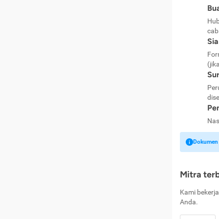
Bua
Hub
cab
Si
For
(jik
Sur
Per
dise
Pen
Nas
Dokumen k
Mitra ter
Kami bekerja
Anda.