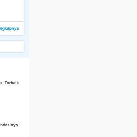
engkapnya
si Terbaik
endasinya