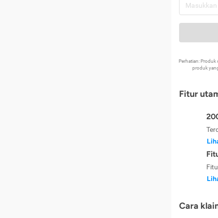
Perhatian: Produ
produk yang
Fitur uta
200
Ter
Lih
Fit
Fit
Lih
Cara klai