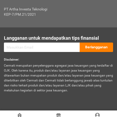
Jenis Kendaraan Non Bus dan Non Truk
0,125% x Rp. 50.000.000,00 = Rp. 62.500,00
Penumpang
0,10% x Rp. 50.000.000,00 = Rp. 50.000,00
PT Artha Investa Teknologi
Untuk Penumpang: 0,10% dari uang 
Tarif Premi atau Kontribusi Minimum = Rp. 300.000,00
KEP-7/PM.21/2021
diri untuk setiap tempat 
Kategori 1
0 s.d.
0,47%
0,56%
Rp125.000.000,-
7.
Tanggung
UP hingga Rp25 juta: 0
Langganan untuk mendapatkan tips finansial
Jawab
Kategori 2
>Rp125.000.000,-
0,63%
0,69%
UP > Rp25 juta s.d. Rp50 ju
Hukum
s.d.
Berlangganan
terhadap
Rp200.000.000,-
UP > Rp50 juta s.d. Rp100 ju
Penumpang
Disclaimer
:
UP > Rp100 juta: ditentukan
Cermati merupakan penyelenggara agregasi jasa keuangan yang terdaftar di
Kategori 3
>Rp200.000.000,-
0,41%
0,46%
Perusahaa
OJK. Oleh karena itu, produk dan/atau layanan jasa keuangan yang
s.d.
ditawarkan bukan merupakan produk dan/atau layanan jasa keuangan yang
Rp400.000.000,-
diterbitkan oleh Cermati dan Cermati tidak bertanggung jawab atas tuntutan
dan risiko terkait produk dan/atau layanan LJK dan/atau pihak yang
*UP = Uang Pertanggungan
melakukan kegiatan di sektor jasa keuangan.
Kategori 4
>Rp400.000.000,-
0,25%
0,30%
Tabel Tarif Perluasan Banjir Asuransi Mobil*
s.d.
Rp800.000.000,-
©
2026
Cermati. All Rights Reserved.
No
Wilayah
Tarif Premi atau Kontribusi