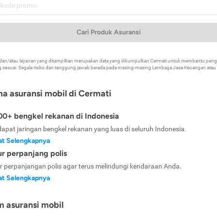
Cari Produk Asuransi
k dan/atau layanan yang ditampilkan merupakan data yang dikumpulkan Cermati untuk membantu p
 sesuai. Segala risiko dan tanggung jawab berada pada masing-masing Lembaga Jasa Keuangan atau mi
ma asuransi mobil di Cermati
0+ bengkel rekanan di Indonesia
dapat jaringan bengkel rekanan yang luas di seluruh Indonesia.
at Selengkapnya
ur perpanjang polis
ur perpanjangan polis agar terus melindungi kendaraan Anda.
at Selengkapnya
m asuransi mobil