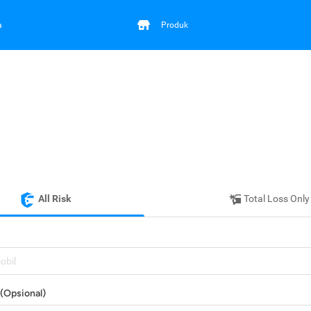
a
Produk
All Risk
Total Loss Only
mobil
(Opsional)