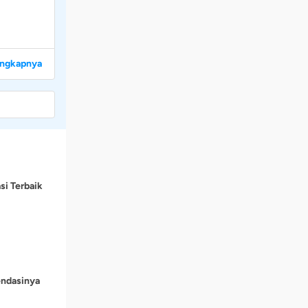
engkapnya
si Terbaik
endasinya