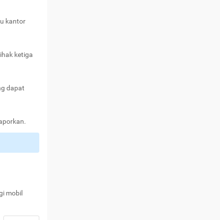
au kantor
ihak ketiga
ng dapat
laporkan.
gi mobil