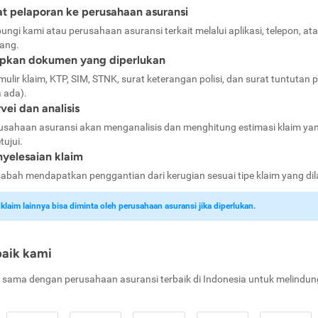
t pelaporan ke perusahaan asuransi
ungi kami atau perusahaan asuransi terkait melalui aplikasi, telepon, at
ang.
apkan dokumen yang diperlukan
mulir klaim, KTP, SIM, STNK, surat keterangan polisi, dan surat tuntutan p
a ada).
vei dan analisis
usahaan asuransi akan menganalisis dan menghitung estimasi klaim ya
tujui.
yelesaian klaim
abah mendapatkan penggantian dari kerugian sesuai tipe klaim yang di
laim lainnya bisa diminta oleh perusahaan asuransi jika diperlukan.
baik kami
 sama dengan perusahaan asuransi terbaik di Indonesia untuk melindun