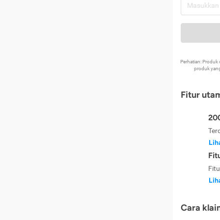
Perhatian: Produ
produk yang
Fitur uta
200
Ter
Lih
Fit
Fit
Lih
Cara klai