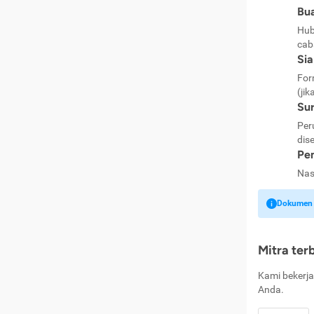
Bua
Hub
cab
Si
For
(jik
Sur
Per
dise
Pen
Nas
Dokumen k
Mitra ter
Kami bekerja
Anda.