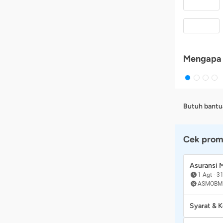
Mengapa 
Butuh bantu
Cek prom
Asuransi
1 Agt
-
31
ASMOBM
Syarat & 