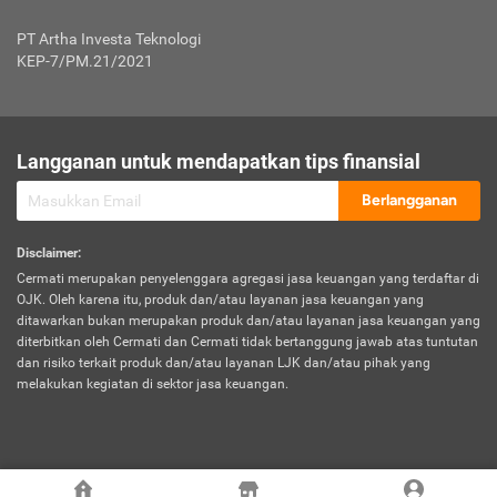
Jenis Kendaraan Non Bus dan Non Truk
0,125% x Rp. 50.000.000,00 = Rp. 62.500,00
Penumpang
0,10% x Rp. 50.000.000,00 = Rp. 50.000,00
PT Artha Investa Teknologi
Untuk Penumpang: 0,10% dari uang 
Tarif Premi atau Kontribusi Minimum = Rp. 300.000,00
KEP-7/PM.21/2021
diri untuk setiap tempat 
Kategori 1
0 s.d.
0,47%
0,56%
Rp125.000.000,-
7.
Tanggung
UP hingga Rp25 juta: 0
Langganan untuk mendapatkan tips finansial
Jawab
Kategori 2
>Rp125.000.000,-
0,63%
0,69%
UP > Rp25 juta s.d. Rp50 ju
Hukum
s.d.
Berlangganan
terhadap
Rp200.000.000,-
UP > Rp50 juta s.d. Rp100 ju
Penumpang
Disclaimer
:
UP > Rp100 juta: ditentukan
Cermati merupakan penyelenggara agregasi jasa keuangan yang terdaftar di
Kategori 3
>Rp200.000.000,-
0,41%
0,46%
Perusahaa
OJK. Oleh karena itu, produk dan/atau layanan jasa keuangan yang
s.d.
ditawarkan bukan merupakan produk dan/atau layanan jasa keuangan yang
Rp400.000.000,-
diterbitkan oleh Cermati dan Cermati tidak bertanggung jawab atas tuntutan
dan risiko terkait produk dan/atau layanan LJK dan/atau pihak yang
*UP = Uang Pertanggungan
melakukan kegiatan di sektor jasa keuangan.
Kategori 4
>Rp400.000.000,-
0,25%
0,30%
Tabel Tarif Perluasan Banjir Asuransi Mobil*
s.d.
Rp800.000.000,-
©
2026
Cermati. All Rights Reserved.
No
Wilayah
Tarif Premi atau Kontribusi