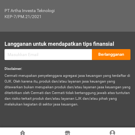
Jenis Kendaraan Non Bus dan Non Truk
0,125% x Rp. 50.000.000,00 = Rp. 62.500,00
Penumpang
0,10% x Rp. 50.000.000,00 = Rp. 50.000,00
PT Artha Investa Teknologi
Untuk Penumpang: 0,10% dari uang 
Tarif Premi atau Kontribusi Minimum = Rp. 300.000,00
KEP-7/PM.21/2021
diri untuk setiap tempat 
Kategori 1
0 s.d.
0,47%
0,56%
Rp125.000.000,-
7.
Tanggung
UP hingga Rp25 juta: 0
Langganan untuk mendapatkan tips finansial
Jawab
Kategori 2
>Rp125.000.000,-
0,63%
0,69%
UP > Rp25 juta s.d. Rp50 ju
Hukum
s.d.
Berlangganan
terhadap
Rp200.000.000,-
UP > Rp50 juta s.d. Rp100 ju
Penumpang
Disclaimer
:
UP > Rp100 juta: ditentukan
Cermati merupakan penyelenggara agregasi jasa keuangan yang terdaftar di
Kategori 3
>Rp200.000.000,-
0,41%
0,46%
Perusahaa
OJK. Oleh karena itu, produk dan/atau layanan jasa keuangan yang
s.d.
ditawarkan bukan merupakan produk dan/atau layanan jasa keuangan yang
Rp400.000.000,-
diterbitkan oleh Cermati dan Cermati tidak bertanggung jawab atas tuntutan
dan risiko terkait produk dan/atau layanan LJK dan/atau pihak yang
*UP = Uang Pertanggungan
melakukan kegiatan di sektor jasa keuangan.
Kategori 4
>Rp400.000.000,-
0,25%
0,30%
Tabel Tarif Perluasan Banjir Asuransi Mobil*
s.d.
Rp800.000.000,-
©
2026
Cermati. All Rights Reserved.
No
Wilayah
Tarif Premi atau Kontribusi