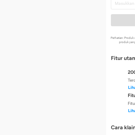
Perhatian: Produ
produk yang
Fitur uta
200
Ter
Lih
Fit
Fit
Lih
Cara klai