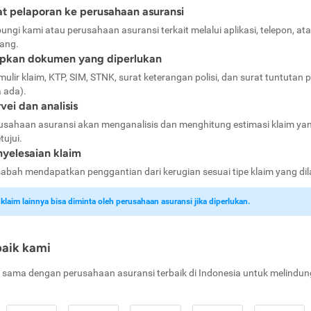
t pelaporan ke perusahaan asuransi
ungi kami atau perusahaan asuransi terkait melalui aplikasi, telepon, at
ang.
apkan dokumen yang diperlukan
mulir klaim, KTP, SIM, STNK, surat keterangan polisi, dan surat tuntutan p
a ada).
vei dan analisis
usahaan asuransi akan menganalisis dan menghitung estimasi klaim ya
tujui.
yelesaian klaim
abah mendapatkan penggantian dari kerugian sesuai tipe klaim yang di
laim lainnya bisa diminta oleh perusahaan asuransi jika diperlukan.
baik kami
 sama dengan perusahaan asuransi terbaik di Indonesia untuk melindun