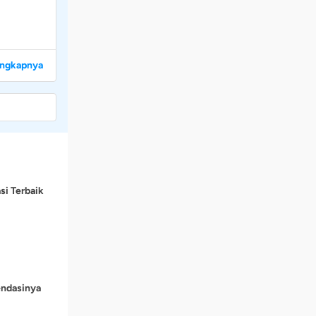
engkapnya
si Terbaik
endasinya