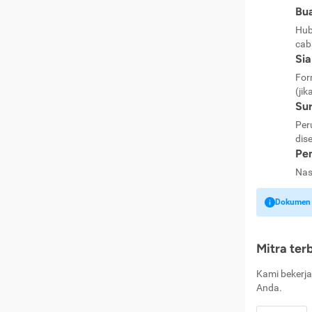
Bua
Hub
cab
Si
For
(jik
Sur
Per
dise
Pen
Nas
Dokumen k
Mitra ter
Kami bekerja
Anda.