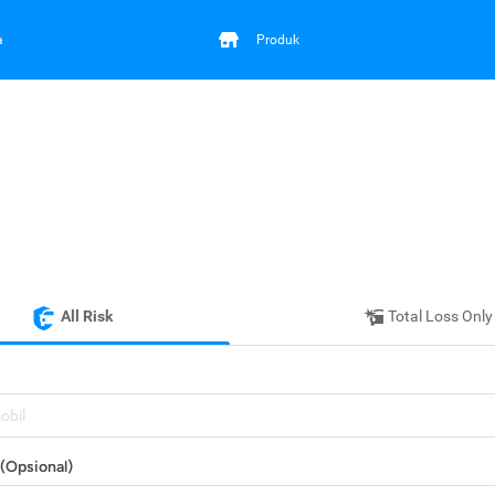
a
Produk
All Risk
Total Loss Only
mobil
(Opsional)