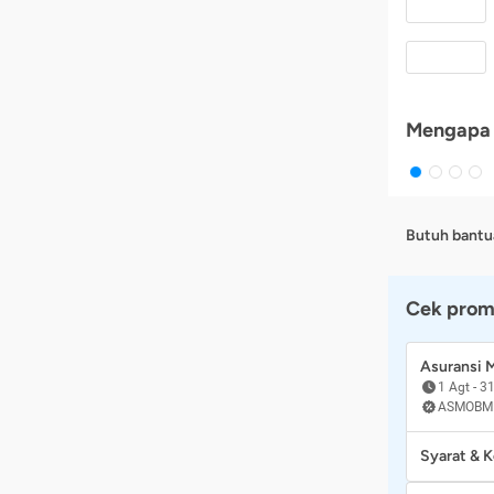
Mengapa 
Butuh bantu
Cek prom
Asuransi
1 Agt
-
31
ASMOBM
Syarat & 