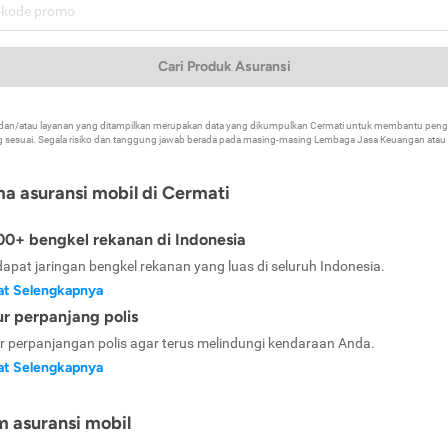
Cari Produk Asuransi
k dan/atau layanan yang ditampilkan merupakan data yang dikumpulkan Cermati untuk membantu p
 sesuai. Segala risiko dan tanggung jawab berada pada masing-masing Lembaga Jasa Keuangan atau mi
ma asuransi mobil di Cermati
0+ bengkel rekanan di Indonesia
dapat jaringan bengkel rekanan yang luas di seluruh Indonesia.
at Selengkapnya
ur perpanjang polis
ur perpanjangan polis agar terus melindungi kendaraan Anda.
at Selengkapnya
m asuransi mobil