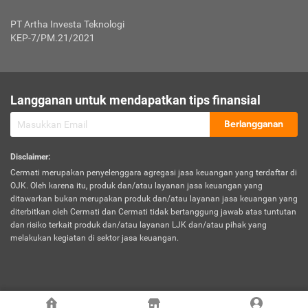
Jenis Kendaraan Non Bus dan Non Truk
0,125% x Rp. 50.000.000,00 = Rp. 62.500,00
Penumpang
0,10% x Rp. 50.000.000,00 = Rp. 50.000,00
PT Artha Investa Teknologi
Untuk Penumpang: 0,10% dari uang 
Tarif Premi atau Kontribusi Minimum = Rp. 300.000,00
KEP-7/PM.21/2021
diri untuk setiap tempat 
Kategori 1
0 s.d.
0,47%
0,56%
Rp125.000.000,-
7.
Tanggung
UP hingga Rp25 juta: 0
Langganan untuk mendapatkan tips finansial
Jawab
Kategori 2
>Rp125.000.000,-
0,63%
0,69%
UP > Rp25 juta s.d. Rp50 ju
Hukum
s.d.
Berlangganan
terhadap
Rp200.000.000,-
UP > Rp50 juta s.d. Rp100 ju
Penumpang
Disclaimer
:
UP > Rp100 juta: ditentukan
Cermati merupakan penyelenggara agregasi jasa keuangan yang terdaftar di
Kategori 3
>Rp200.000.000,-
0,41%
0,46%
Perusahaa
OJK. Oleh karena itu, produk dan/atau layanan jasa keuangan yang
s.d.
ditawarkan bukan merupakan produk dan/atau layanan jasa keuangan yang
Rp400.000.000,-
diterbitkan oleh Cermati dan Cermati tidak bertanggung jawab atas tuntutan
dan risiko terkait produk dan/atau layanan LJK dan/atau pihak yang
*UP = Uang Pertanggungan
melakukan kegiatan di sektor jasa keuangan.
Kategori 4
>Rp400.000.000,-
0,25%
0,30%
Tabel Tarif Perluasan Banjir Asuransi Mobil*
s.d.
Rp800.000.000,-
©
2026
Cermati. All Rights Reserved.
No
Wilayah
Tarif Premi atau Kontribusi