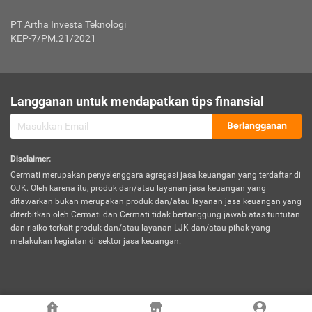
Jenis Kendaraan Non Bus dan Non Truk
0,125% x Rp. 50.000.000,00 = Rp. 62.500,00
Penumpang
0,10% x Rp. 50.000.000,00 = Rp. 50.000,00
PT Artha Investa Teknologi
Untuk Penumpang: 0,10% dari uang 
Tarif Premi atau Kontribusi Minimum = Rp. 300.000,00
KEP-7/PM.21/2021
diri untuk setiap tempat 
Kategori 1
0 s.d.
0,47%
0,56%
Rp125.000.000,-
7.
Tanggung
UP hingga Rp25 juta: 0
Langganan untuk mendapatkan tips finansial
Jawab
Kategori 2
>Rp125.000.000,-
0,63%
0,69%
UP > Rp25 juta s.d. Rp50 ju
Hukum
s.d.
Berlangganan
terhadap
Rp200.000.000,-
UP > Rp50 juta s.d. Rp100 ju
Penumpang
Disclaimer
:
UP > Rp100 juta: ditentukan
Cermati merupakan penyelenggara agregasi jasa keuangan yang terdaftar di
Kategori 3
>Rp200.000.000,-
0,41%
0,46%
Perusahaa
OJK. Oleh karena itu, produk dan/atau layanan jasa keuangan yang
s.d.
ditawarkan bukan merupakan produk dan/atau layanan jasa keuangan yang
Rp400.000.000,-
diterbitkan oleh Cermati dan Cermati tidak bertanggung jawab atas tuntutan
dan risiko terkait produk dan/atau layanan LJK dan/atau pihak yang
*UP = Uang Pertanggungan
melakukan kegiatan di sektor jasa keuangan.
Kategori 4
>Rp400.000.000,-
0,25%
0,30%
Tabel Tarif Perluasan Banjir Asuransi Mobil*
s.d.
Rp800.000.000,-
©
2026
Cermati. All Rights Reserved.
No
Wilayah
Tarif Premi atau Kontribusi