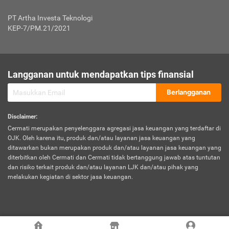
Jenis Kendaraan Non Bus dan Non Truk
0,125% x Rp. 50.000.000,00 = Rp. 62.500,00
Penumpang
0,10% x Rp. 50.000.000,00 = Rp. 50.000,00
PT Artha Investa Teknologi
Untuk Penumpang: 0,10% dari uang 
Tarif Premi atau Kontribusi Minimum = Rp. 300.000,00
KEP-7/PM.21/2021
diri untuk setiap tempat 
Kategori 1
0 s.d.
0,47%
0,56%
Rp125.000.000,-
7.
Tanggung
UP hingga Rp25 juta: 0
Langganan untuk mendapatkan tips finansial
Jawab
Kategori 2
>Rp125.000.000,-
0,63%
0,69%
UP > Rp25 juta s.d. Rp50 ju
Hukum
s.d.
Berlangganan
terhadap
Rp200.000.000,-
UP > Rp50 juta s.d. Rp100 ju
Penumpang
Disclaimer
:
UP > Rp100 juta: ditentukan
Cermati merupakan penyelenggara agregasi jasa keuangan yang terdaftar di
Kategori 3
>Rp200.000.000,-
0,41%
0,46%
Perusahaa
OJK. Oleh karena itu, produk dan/atau layanan jasa keuangan yang
s.d.
ditawarkan bukan merupakan produk dan/atau layanan jasa keuangan yang
Rp400.000.000,-
diterbitkan oleh Cermati dan Cermati tidak bertanggung jawab atas tuntutan
dan risiko terkait produk dan/atau layanan LJK dan/atau pihak yang
*UP = Uang Pertanggungan
melakukan kegiatan di sektor jasa keuangan.
Kategori 4
>Rp400.000.000,-
0,25%
0,30%
Tabel Tarif Perluasan Banjir Asuransi Mobil*
s.d.
Rp800.000.000,-
©
2026
Cermati. All Rights Reserved.
No
Wilayah
Tarif Premi atau Kontribusi