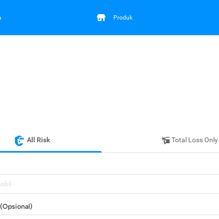
a
Produk
All Risk
Total Loss Only
mobil
(Opsional)