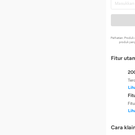
Perhatian: Produ
produk yang
Fitur uta
200
Ter
Lih
Fit
Fit
Lih
Cara klai