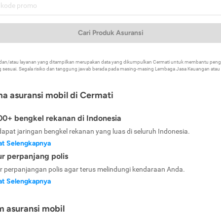
Cari Produk Asuransi
k dan/atau layanan yang ditampilkan merupakan data yang dikumpulkan Cermati untuk membantu p
 sesuai. Segala risiko dan tanggung jawab berada pada masing-masing Lembaga Jasa Keuangan atau mi
ma asuransi mobil di Cermati
0+ bengkel rekanan di Indonesia
dapat jaringan bengkel rekanan yang luas di seluruh Indonesia.
at Selengkapnya
ur perpanjang polis
ur perpanjangan polis agar terus melindungi kendaraan Anda.
at Selengkapnya
m asuransi mobil