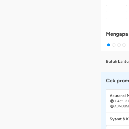
Mengapa 
Butuh bantu
Cek prom
Asuransi
1 Agt
-
31
ASMOBM
Syarat & 