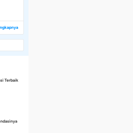
engkapnya
si Terbaik
endasinya