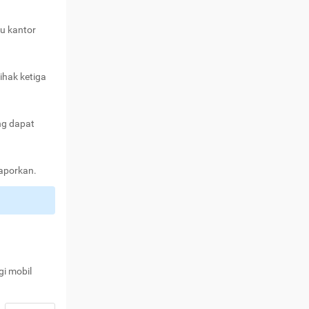
au kantor
ihak ketiga
ng dapat
laporkan.
gi mobil