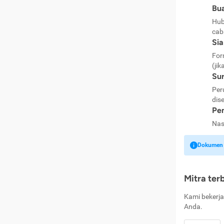
Bua
Hub
cab
Si
For
(jik
Sur
Per
dise
Pen
Nas
Dokumen k
Mitra ter
Kami bekerja
Anda.