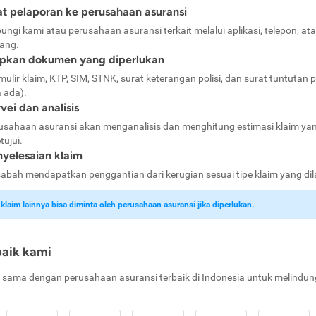
t pelaporan ke perusahaan asuransi
ungi kami atau perusahaan asuransi terkait melalui aplikasi, telepon, at
ang.
apkan dokumen yang diperlukan
mulir klaim, KTP, SIM, STNK, surat keterangan polisi, dan surat tuntutan p
a ada).
vei dan analisis
usahaan asuransi akan menganalisis dan menghitung estimasi klaim ya
tujui.
yelesaian klaim
abah mendapatkan penggantian dari kerugian sesuai tipe klaim yang di
laim lainnya bisa diminta oleh perusahaan asuransi jika diperlukan.
baik kami
 sama dengan perusahaan asuransi terbaik di Indonesia untuk melindun